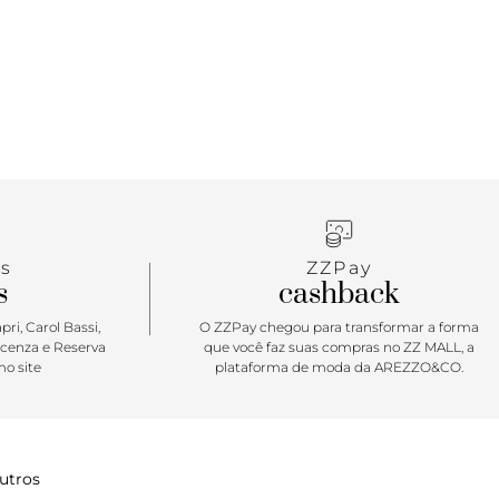
s
ZZPay
s
cashback
ri, Carol Bassi,
O ZZPay chegou para transformar a forma
icenza e Reserva
que você faz suas compras no ZZ MALL, a
o site
plataforma de moda da AREZZO&CO.
utros