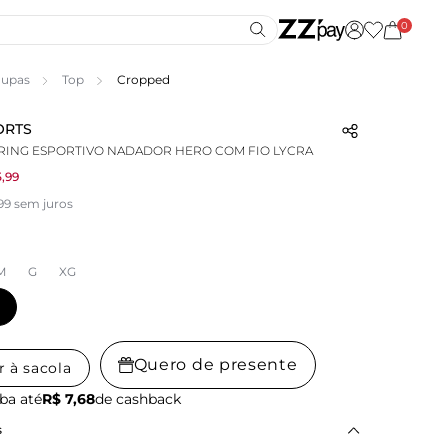
0
upas
Top
Cropped
ORTS
RING ESPORTIVO NADADOR HERO COM FIO LYCRA
,99
99 sem juros
M
G
XG
Quero de presente
r à sacola
ba até
R$ 7,68
de cashback
s