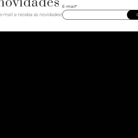
novidades
E-mail*
e-mail e receba as novidades!