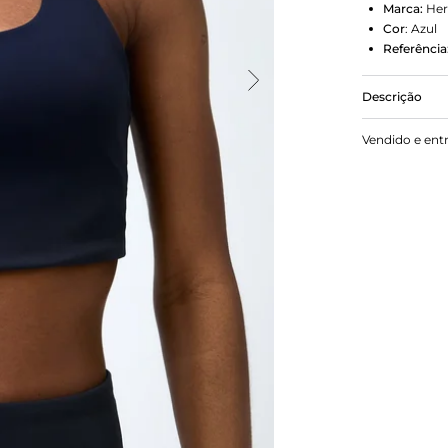
Marca:
Her
Cor
:
Azul
Referência
Descrição
Top Esporti
Vendido e ent
conta com o
elasticidade
alta cobert
em contato 
nadador De