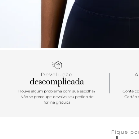
Devolução
A
descomplicada
Houve algum problema com sua escolha?
Conte co
Não se preocupe: devolva seu pedido de
Cartão d
forma gratuita
Fique po