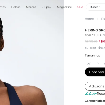
otas
Bolsas
Marcas
ZZ pay
Magazzine
Sale
Home
Ro
HERING SP
TOP AZUL HE
R$ 159,99
R$95
ou 1x de R$95,
Tamanhos
XP
P
Comprar
Adiciona
Rece
Característica