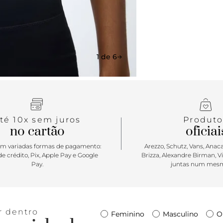
1 de 6
té 10x sem juros
Produto
no cartão
oficiai
m variadas formas de pagamento:
Arezzo, Schutz, Vans, Anacap
e crédito, Pix, Apple Pay e Google
Brizza, Alexandre Birman, V
Pay.
juntas num mesm
r dentro
Feminino
Masculino
O