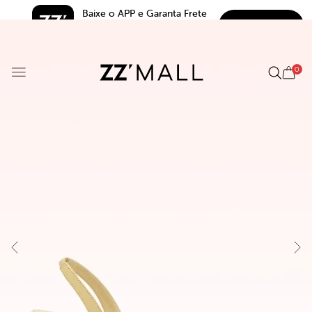
Baixe o APP e Garanta Frete 
BAIXAR
Grátis*
5.0
0