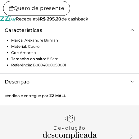
Quero de presente
Receba até
R$ 295,20
de cashback
Características
Marca:
Alexandre Birman
Material
:
Couro
Cor
:
Amarelo
Tamanho do salto
:
8.5cm
Referência:
B0604800050001
Descrição
Com design original, a Tita Cross apresenta cabedal
Vendido e entregue por
ZZ MALL
definido por tiras cruzadas em formato de “X”, que evocam
fluidez e movimento. O detalhe em piping envernizado
acrescenta contraste e sofisticação aos tons suaves da
coleção. Disponível em duas alturas de salto, o modelo
representa a fusão perfeita entre novidade e familiaridade,
Devolução
preservando o DNA da linha Tita ao mesmo tempo em que
descomplicada
introduz uma nova linguagem visual.