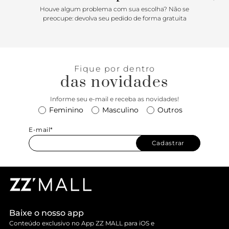
Houve algum problema com sua escolha? Não se
preocupe: devolva seu pedido de forma gratuita
Fique por dentro
das novidades
Informe seu e-mail e receba as novidades!
Feminino
Masculino
Outros
E-mail*
Cadastrar
Baixe o nosso app
Conteúdo exclusivo no App ZZ MALL para iOS e