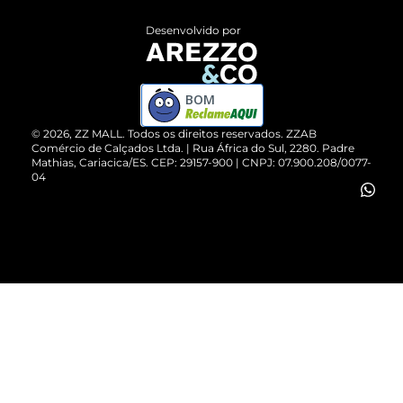
Entrega
ZZ Influ
Desenvolvido por
Devolução do Produto
ZZ MALL é confiável
Compre pelo WhatsApp
ZZPay
BOM
Cartão Presente
©
2026
, ZZ MALL. Todos os direitos reservados.
ZZAB
Comércio de Calçados Ltda. | Rua África do Sul, 2280. Padre
Mathias, Cariacica/ES. CEP: 29157-900 | CNPJ: 07.900.208/0077-
Vendas Corporativas
04