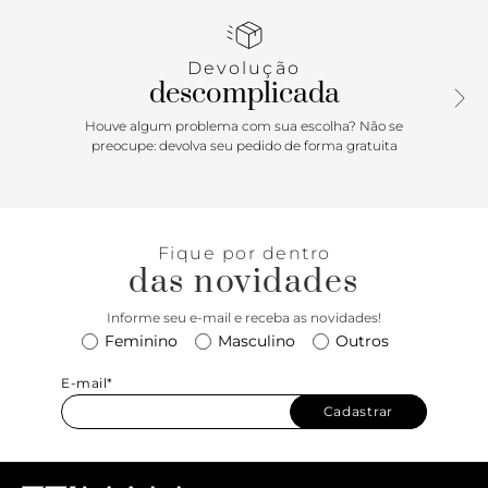
detalhe em faixa bombada com recorte redondo central.
Traz alça lateral em tira fina ajustável e alça de mão com
ilhós. Com dois bolsos e fecho superior em zíper com
Devolução
puxadores.
descomplicada
Houve algum problema com sua escolha? Não se
preocupe: devolva seu pedido de forma gratuita
Fique por dentro
das novidades
Informe seu e-mail e receba as novidades!
Feminino
Masculino
Outros
E-mail*
Cadastrar