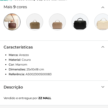
Mais
9
cores
Características
Marca:
Arezzo
Material
:
Couro
Cor
:
Marrom
Dimensões:
25x10x18
cm
Referência:
A5002300500083
Descrição
Bolsa tiracolo média de couro marrom. O modelo tem
Vendido e entregue por
ZZ MALL
formato quadrado e estruturado e acabamento texturizado.
Na capa frontal, apresenta bolso com costuras marcadas e