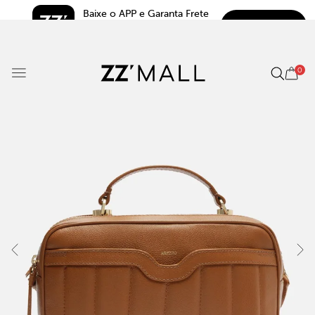
Baixe o APP e Garanta Frete 
BAIXAR
Grátis*
5.0
0