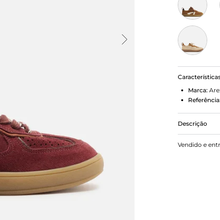
Característica
Marca:
Are
Referência
Descrição
Tênis vinho
Vendido e ent
solado baix
aplicações 
perfuros na
fecho em ca
marca na lí