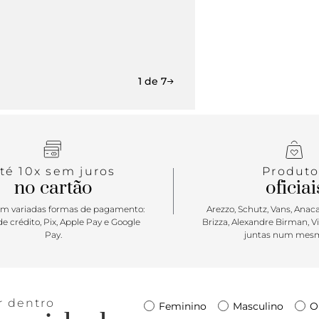
1 de 7
té 10x sem juros
Produto
no cartão
oficiai
m variadas formas de pagamento:
Arezzo, Schutz, Vans, Anacap
e crédito, Pix, Apple Pay e Google
Brizza, Alexandre Birman, V
Pay.
juntas num mesm
r dentro
Feminino
Masculino
O