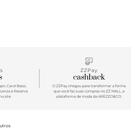
s
ZZPay
s
cashback
ri, Carol Bassi,
O ZZPay chegou para transformar a forma
icenza e Reserva
que você faz suas compras no ZZ MALL, a
o site
plataforma de moda da AREZZO&CO.
utros