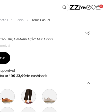
0
patos
Tênis
Tênis Casual
 CAMURÇA AMARRAÇÃO MIX ARZ72
ponível
-me
isponível
ba até
R$ 23,99
de cashback