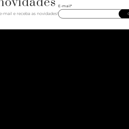
novidades
E-mail*
e-mail e receba as novidades!