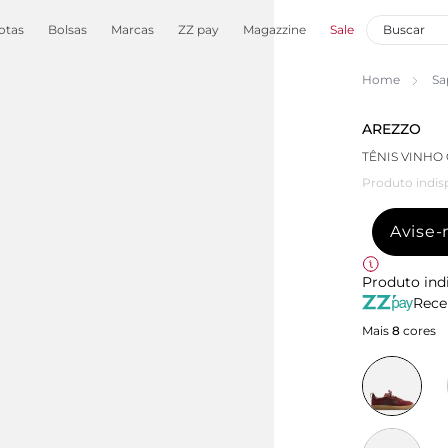
otas
Bolsas
Marcas
ZZ pay
Magazzine
Sale
Home
Sa
AREZZO
TÊNIS VINHO
Produto indis
Avise
Produto ind
Rece
Mais
8
cores