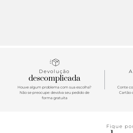
Devolução
A
descomplicada
Houve algum problema com sua escolha?
Conte co
Não se preocupe: devolva seu pedido de
Cartão d
forma gratuita
Fique po