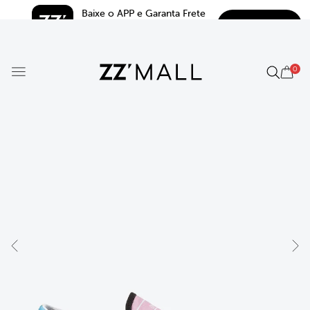
Baixe o APP e Garanta Frete 
BAIXAR
Grátis*
5.0
0