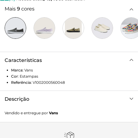
Mais
9
cores
Características
Marca:
Vans
Cor
:
Estampas
Referência:
V1002000560048
Descrição
Off The Wall Juntos. Esta coleção foi desenvolvida para
Vendido e entregue por
Vans
apoiar uma sociedade mais igualitária e inclusiva, celebrar
a comunidade LGBTQ+ e promover a liberdade de
expressão. Em reconhecimento às comemorações do Pride
em todo o mundo, o Pride Classic Slip-On incorpora um