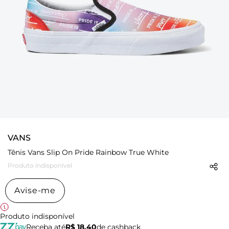
VANS
Tênis Vans Slip On Pride Rainbow True White
Produto indisponível
Avise-me
Produto indisponível
Receba até
R$ 18,40
de cashback