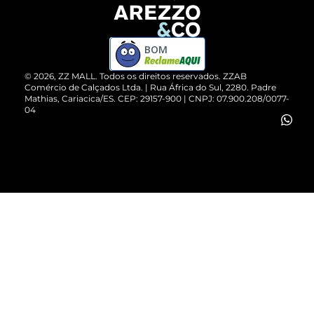
Devolução do Produto
ZZ MALL é confiável
Compre pelo WhatsApp
ZZPay
BOM
Cartão Presente
©
2026
, ZZ MALL. Todos os direitos reservados.
ZZAB
Comércio de Calçados Ltda. | Rua África do Sul, 2280. Padre
Mathias, Cariacica/ES. CEP: 29157-900 | CNPJ: 07.900.208/0077-
Vendas Corporativas
04