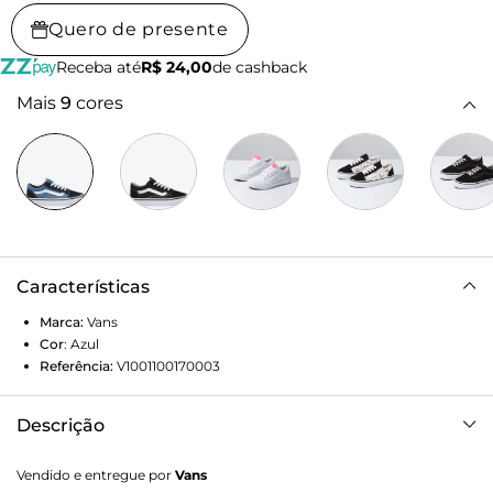
Quero de presente
Receba até
R$ 24,00
de cashback
Mais
9
cores
Características
Marca:
Vans
Cor
:
Azul
Referência:
V1001100170003
Descrição
Primeiro conhecido como Vans #36, o Old Skool estreou
Vendido e entregue por
Vans
em 1977 com um novo complemento único: um desenho