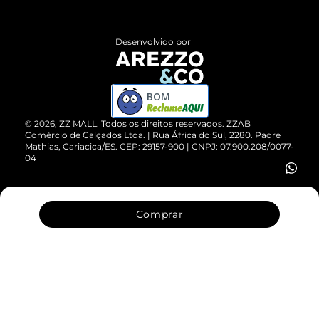
Central de Atendimento
Políticas de Privacidade
Entrega
ZZ Influ
Desenvolvido por
Devolução do Produto
ZZ MALL é confiável
Compre pelo WhatsApp
ZZPay
BOM
Cartão Presente
©
2026
, ZZ MALL. Todos os direitos reservados.
ZZAB
Comércio de Calçados Ltda. | Rua África do Sul, 2280. Padre
Mathias, Cariacica/ES. CEP: 29157-900 | CNPJ: 07.900.208/0077-
Vendas Corporativas
04
Comprar