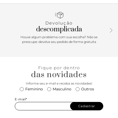
aleatório desenhado pelo fundador Paul Van Doren e
originalmente referido como a “faixa de jazz”. Hoje, a
famosa Vans Sidestripe tornou-se a marca inconfundível – e
instantaneamente reconhecível – da Vans. Construído com
Devolução
cabedal de camurça e lona durável em uma variedade de
descomplicada
cores clássicas, o Kids Old Skool presta homenagem à
nossa tradição, garantindo que este tênis de cano baixo e
Houve algum problema com sua escolha? Não se
cadarço continue sendo um ícone. Ele também apresenta
preocupe: devolva seu pedido de forma gratuita
biqueiras reforçadas, colarinhos acolchoados de suporte e
sola de borracha waffle exclusiva. • Tênis de cano baixo
icônico da Vans com Sidestripe™ • Cabedal durável de
camurça e lona • Fechamento com cadarço • Biqueiras
Fique por dentro
reforçadas • Colarinhos de suporte acolchoados • Sola de
das novidades
borracha waffle exclusiva
Informe seu e-mail e receba as novidades!
Feminino
Masculino
Outros
E-mail*
Cadastrar