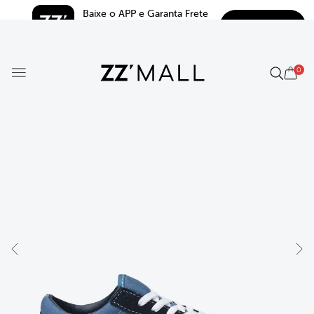
Baixe o APP e Garanta Frete 
BAIXAR
Grátis*
5.0
0