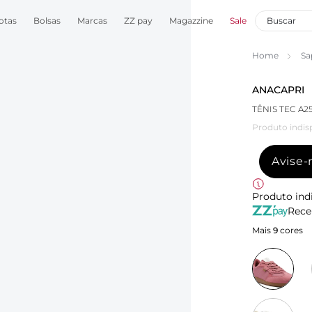
otas
Bolsas
Marcas
ZZ pay
Magazzine
Sale
Home
Sa
ANACAPRI
TÊNIS TEC A
Produto indis
Avise
Produto ind
Rece
Mais
9
cores