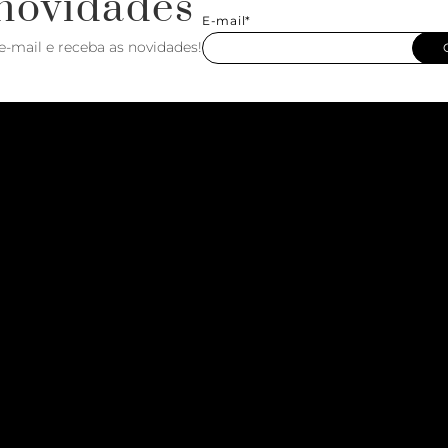
novidades
E-mail*
e-mail e receba as novidades!