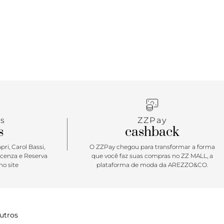
rancos, possui parte interna forrada em branco.
ral marrom Anacapri. O tênis traz a nova etiqueta
pri aplicada na lingueta: branca, com design
rbano, o modelo A25 - nome que leva o ano de
 Porque Apostar: O tênis feminino Anacapri é um
lássico! De calce easy & trendy, o A25 é lançado
orada de inverno em um design imponente: traz
dulados no cabedal, com um shape exclusivo e um
riais. Com nova construção na sola de goma, ele é
 mais cool, descomplicando a rotina com estilo.
que chama esse ícone?!
s
ZZPay
s
cashback
ri, Carol Bassi,
O ZZPay chegou para transformar a forma
icenza e Reserva
que você faz suas compras no ZZ MALL, a
o site
plataforma de moda da AREZZO&CO.
utros