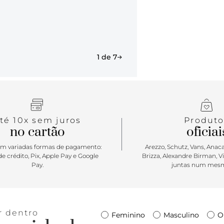
atacadores b
Com tag late
tecida Anaca
moderno e u
lançamento.
1 de 7
verdadeiro c
para a temp
recortes on
mix de mate
o modelinho
Queridinho 
té 10x sem juros
Produto
no cartão
oficiai
m variadas formas de pagamento:
Arezzo, Schutz, Vans, Anacap
e crédito, Pix, Apple Pay e Google
Brizza, Alexandre Birman, V
Pay.
juntas num mesm
r dentro
Feminino
Masculino
O