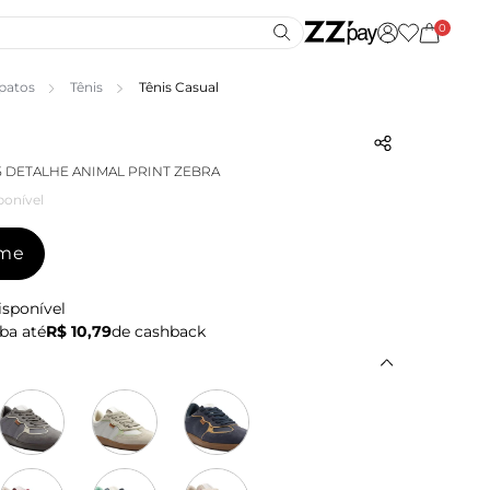
0
patos
Tênis
Tênis Casual
25 DETALHE ANIMAL PRINT ZEBRA
ponível
-me
isponível
ba até
R$ 10,79
de cashback