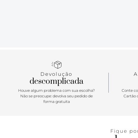
Devolução
A
descomplicada
Houve algum problema com sua escolha?
Conte co
Não se preocupe: devolva seu pedido de
Cartão d
forma gratuita
Fique po