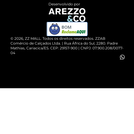
Entrega
ZZ Influ
Desenvolvido por
Devolução do Produto
ZZ MALL é confiável
Compre pelo WhatsApp
ZZPay
BOM
Cartão Presente
©
2026
, ZZ MALL. Todos os direitos reservados.
ZZAB
Comércio de Calçados Ltda. | Rua África do Sul, 2280. Padre
Mathias, Cariacica/ES. CEP: 29157-900 | CNPJ: 07.900.208/0077-
Vendas Corporativas
04