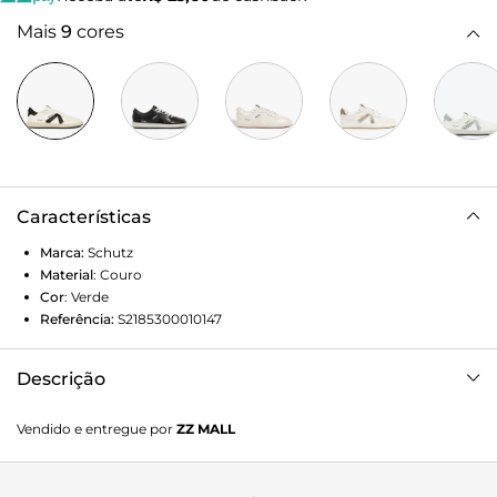
Mais
9
cores
Características
Marca:
Schutz
Material
:
Couro
Cor
:
Verde
Referência:
S2185300010147
Descrição
Tênis com design urbano e proposta casual, ideal para
Vendido e entregue por
ZZ MALL
compor looks confortáveis e modernos no dia a dia. O
modelo combina estilo e praticidade, funcionando
perfeitamente com jeans, vestidos ou produções