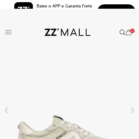
Baixe o APP e Garanta Frete 
BAIXAR
Grátis*
5.0
0