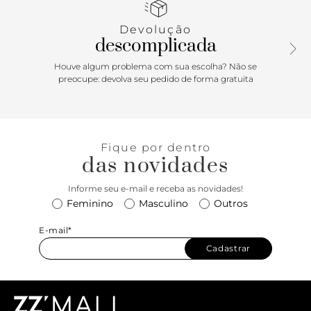
despojadas, garantindo versatilidade, conforto e um visual
atual para diferentes ocasiões.
Devolução
descomplicada
Houve algum problema com sua escolha? Não se
preocupe: devolva seu pedido de forma gratuita
Fique por dentro
das novidades
Informe seu e-mail e receba as novidades!
Feminino
Masculino
Outros
E-mail*
Cadastrar