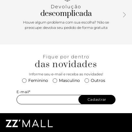
icônica sidestripe da Vans ao mesmo tempo que trouxe um
Devolução
visual totalmente novo para a família Vans. Foi e ainda é
descomplicada
um emblema da cultura “Off The Wall”. Em homenagem ao
primeiro tênis de cano alto, o Tênis Sk8-Hi Rhododendron
Houve algum problema com sua escolha? Não se
Color Theory é construído com lona e tecido sintético
preocupe: devolva seu pedido de forma gratuita
resistentes em uma variedade de cores clássicas e
inesperadas. Este tênis com cadarço também vem
equipado com solas de borracha waffle exclusivas para
maior aderência no dia a dia.
Fique por dentro
das novidades
Informe seu e-mail e receba as novidades!
Feminino
Masculino
Outros
E-mail*
Cadastrar