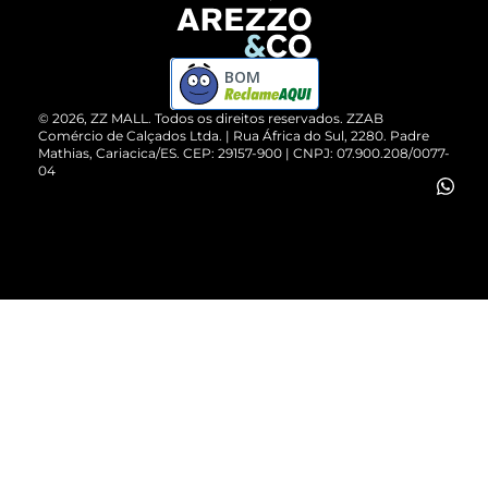
Devolução do Produto
ZZ MALL é confiável
Compre pelo WhatsApp
ZZPay
BOM
Cartão Presente
©
2026
, ZZ MALL. Todos os direitos reservados.
ZZAB
Comércio de Calçados Ltda. | Rua África do Sul, 2280. Padre
Mathias, Cariacica/ES. CEP: 29157-900 | CNPJ: 07.900.208/0077-
Vendas Corporativas
04