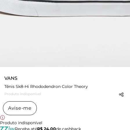
VANS
Tênis Sk8-Hi Rhododendron Color Theory
Produto indisponível
Avise-me
Produto indisponível
Receba até
R$ 24,00
de cashback