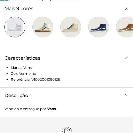
Mais
9
cores
Características
Marca:
Vans
Cor
:
Vermelho
Referência:
V1002001090125
Descrição
O Sk8-Hi, originalmente chamado de Style #38, foi
Vendido e entregue por
Vans
apresentado em 1978 como o primeiro tênis de cano alto
para a prática do skate. Apresentando um inovador
colarinho alto acolchoado para suporte no tornozelo e uma
biqueira reforçada, foi o segundo tênis a apresentar a