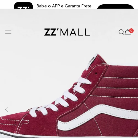
Baixe o APP e Garanta Frete 
BAIXAR
Grátis*
5.0
0