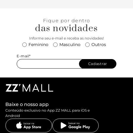
Prático de calçar, o modelo surge atualizado com biqueira
metalizada, inserindo um toque trendy nas produções!
Fique por dentro
das novidades
Informe seu e-mail e receba as novidades!
Feminino
Masculino
Outros
E-mail*
Cadastrar
Baixe o nosso app
Conteúdo exclusivo no App ZZ MALL para iOS e
Android