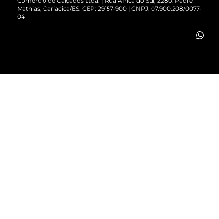
Comércio de Calçados Ltda. | Rua África do Sul, 2280. Padre
Mathias, Cariacica/ES. CEP: 29157-900 | CNPJ: 07.900.208/0077-
Vendas Corporativas
04