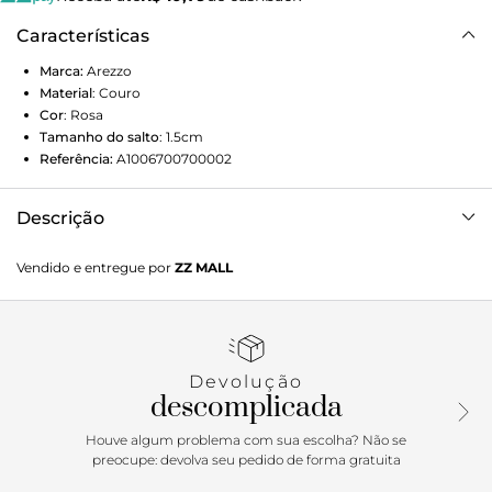
Características
Marca:
Arezzo
Material
:
Couro
Cor
:
Rosa
Tamanho do salto
:
1.5cm
Referência:
A1006700700002
Descrição
Tênis slip on rosa de couro. O modelo tem solado baixo
Vendido e entregue por
ZZ MALL
emborrachado branco, biqueira metalizada e tag do nome
da marca na parte traseira. De bico redondo, o tênis possui
recorte lateral na gáspea e elásticos internos, que facilitam
o calce.
Devolução
Porque Apostar
descomplicada
O slip on tem um design minimalista e atemporal e é
Houve algum problema com sua escolha? Não se
garantia de muito conforto e estilo. Cria looks despojados e
preocupe: devolva seu pedido de forma gratuita
combina com as mais diversas peças, do jeans à alfaiataria.