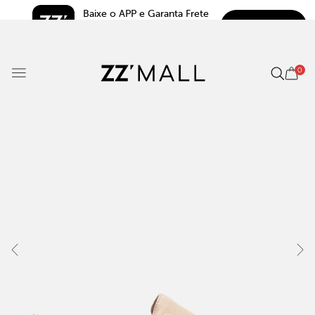
Baixe o APP e Garanta Frete 
BAIXAR
Grátis*
5.0
0