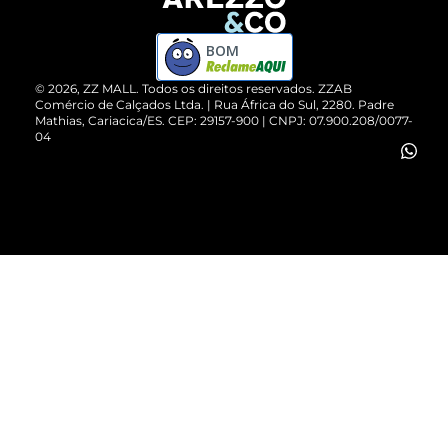
Devolução do Produto
ZZ MALL é confiável
Compre pelo WhatsApp
ZZPay
BOM
Cartão Presente
©
2026
, ZZ MALL. Todos os direitos reservados.
ZZAB
Comércio de Calçados Ltda. | Rua África do Sul, 2280. Padre
Mathias, Cariacica/ES. CEP: 29157-900 | CNPJ: 07.900.208/0077-
Vendas Corporativas
04