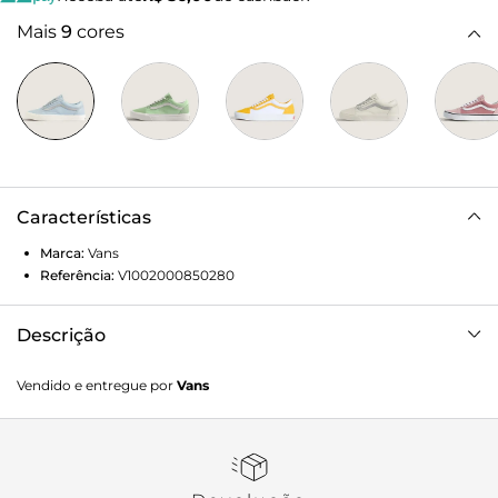
Mais
9
cores
Características
Marca:
Vans
Referência:
V1002000850280
Descrição
Em 1977, o tênis Old Skool, originalmente nomeado Vans
Vendido e entregue por
Vans
#36, foi lançado sendo o primeiro a conter a icônica
sidestripe na lateral. O Tênis Old Skool Woven reafirma o
legado VANS com cabedal em couro, entressola
vulcanizada e sola waffle que entrega suporte e liberdade
de movimento. Palmilha acolchoada oferece conforto,