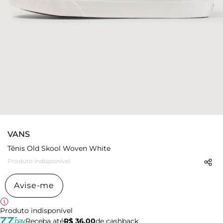
VANS
Tênis Old Skool Woven White
Produto indisponível
Avise-me
Produto indisponível
Receba até
R$ 36,00
de cashback