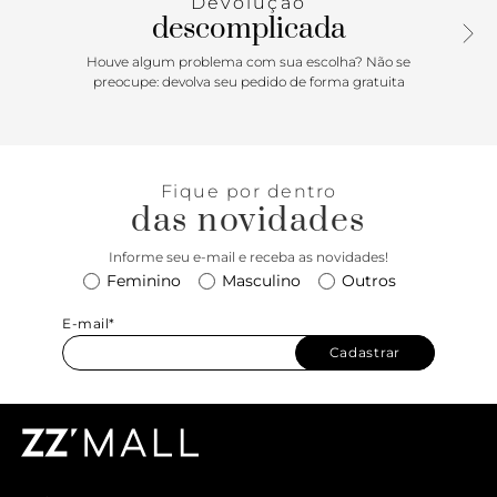
Devolução
enquanto a construção resistente e o acabamento woven
descomplicada
adicionam textura e expressão autêntica.
Houve algum problema com sua escolha? Não se
preocupe: devolva seu pedido de forma gratuita
Fique por dentro
das novidades
Informe seu e-mail e receba as novidades!
Feminino
Masculino
Outros
E-mail*
Cadastrar