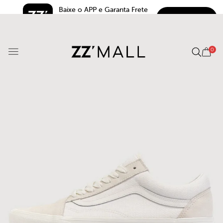
Baixe o APP e Garanta Frete 
BAIXAR
Grátis*
5.0
0