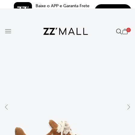
Baixe o APP e Garanta Frete 
BAIXAR
Grátis*
5.0
0