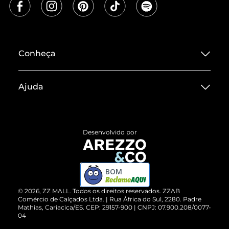
Conheça
Sobre ZZ MALL
Ajuda
Termos de Uso
Central de Atendimento
Políticas de Privacidade
Entrega
ZZ Influ
Desenvolvido por
Devolução do Produto
ZZ MALL é confiável
Compre pelo WhatsApp
ZZPay
BOM
Cartão Presente
©
2026
, ZZ MALL. Todos os direitos reservados.
ZZAB
Comércio de Calçados Ltda. | Rua África do Sul, 2280. Padre
Mathias, Cariacica/ES. CEP: 29157-900 | CNPJ: 07.900.208/0077-
Vendas Corporativas
04