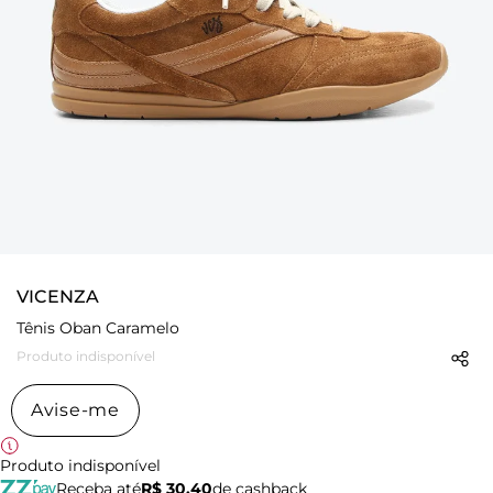
VICENZA
Tênis Oban Caramelo
Produto indisponível
Avise-me
Produto indisponível
Receba até
R$ 30,40
de cashback