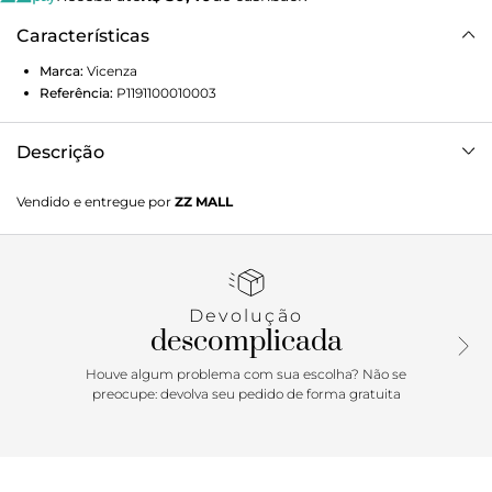
Características
Marca:
Vicenza
Referência:
P1191100010003
Descrição
Tênis VCZ em camurça na cor caramelo. Neste tênis, a
Vendido e entregue por
ZZ MALL
camurça ganha vida em tons caramelo que traduzem
sofisticação e conforto. Versátil e moderno, é a peça-chave
para looks autênticos.
Devolução
descomplicada
Houve algum problema com sua escolha? Não se
preocupe: devolva seu pedido de forma gratuita