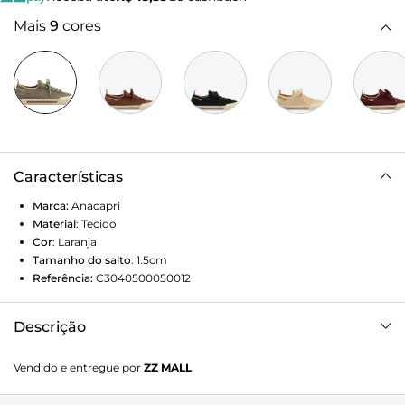
Mais
9
cores
Características
Marca:
Anacapri
Material
:
Tecido
Cor
:
Laranja
Tamanho do salto
:
1.5cm
Referência:
C3040500050012
Descrição
O tênis Alê Anacapri laranja é feito em knit, com atacadores
Vendido e entregue por
ZZ MALL
bicolores, biqueira emborrachada texturizada e solado baixo
emborrachado com detalhe de duas linhas marrons na