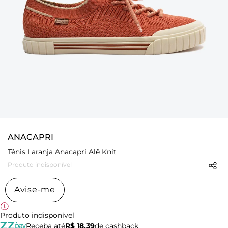
ANACAPRI
Tênis Laranja Anacapri Alê Knit
Produto indisponível
Avise-me
Produto indisponível
Receba até
R$ 18,39
de cashback