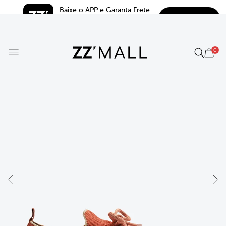
Baixe o APP e Garanta Frete 
BAIXAR
Grátis*
5.0
0