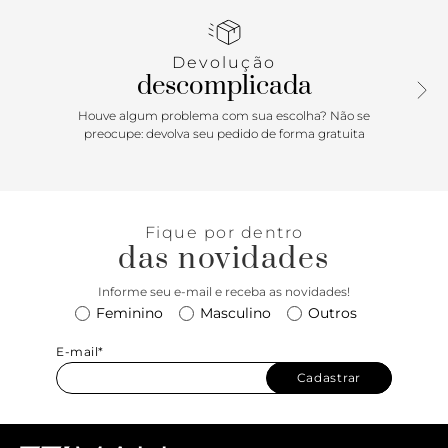
lateral.
Porque Apostar: Na escola, no trabalho ou no lazer, o tênis
Devolução
Alê vai ser sua melhor aposta da estação. Urbano e super
descomplicada
estiloso, ele vai te tornar uma verdadeira sneakerhead. É
calçar e se apaixonar!
Houve algum problema com sua escolha? Não se
preocupe: devolva seu pedido de forma gratuita
Fique por dentro
das novidades
Informe seu e-mail e receba as novidades!
Feminino
Masculino
Outros
E-mail*
Cadastrar