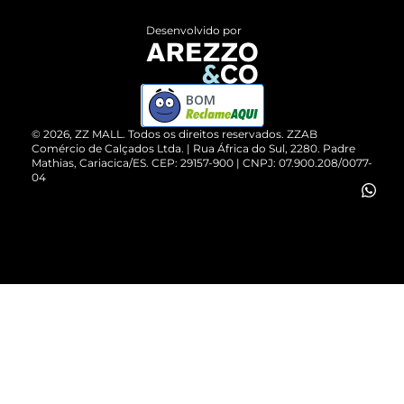
Entrega
ZZ Influ
Desenvolvido por
Devolução do Produto
ZZ MALL é confiável
Compre pelo WhatsApp
ZZPay
BOM
Cartão Presente
©
2026
, ZZ MALL. Todos os direitos reservados.
ZZAB
Comércio de Calçados Ltda. | Rua África do Sul, 2280. Padre
Mathias, Cariacica/ES. CEP: 29157-900 | CNPJ: 07.900.208/0077-
Vendas Corporativas
04