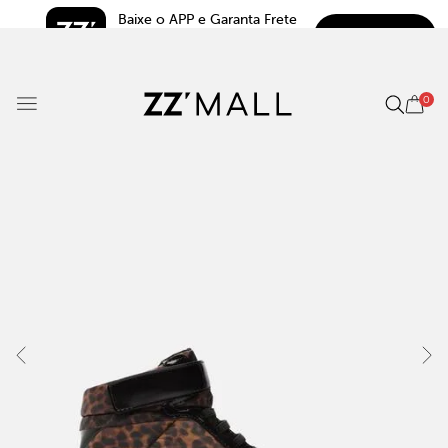
Baixe o APP e Garanta Frete 
BAIXAR
Grátis*
5.0
0