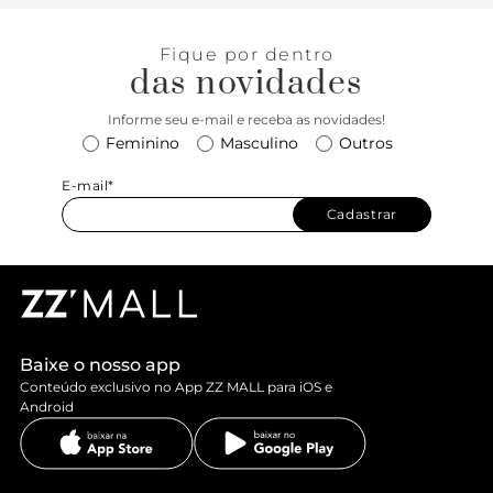
pensados para atender as pequenas em todas as ocasiões,
oferecendo muito conforto e charme. O tênis insere um
Fique por dentro
toque divertido nos looks e vai ser o companheiro ideal
das novidades
para as suas aventuras!
Informe seu e-mail e receba as novidades!
Feminino
Masculino
Outros
E-mail*
Cadastrar
Baixe o nosso app
Conteúdo exclusivo no App ZZ MALL para iOS e
Android