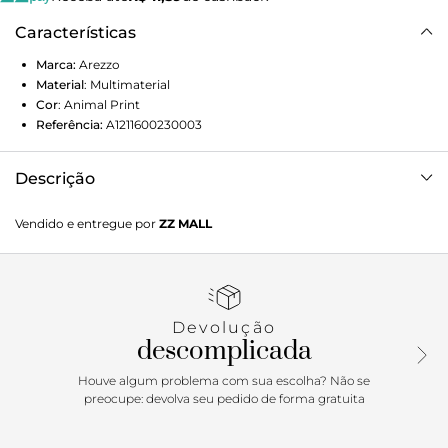
Características
Marca:
Arezzo
Material
:
Multimaterial
Cor
:
Animal Print
Referência:
A1211600230003
Descrição
Tênis animal print e preto. O modelo tem cano alto e
Vendido e entregue por
ZZ MALL
solado emborrachado branco. Traz cabedal em nylon com
costuras e detalhes envernizados pretos. De bico redondo,
o tênis tem fecho em cadarços pretos e tira com velcro no
cano. Este modelo faz parte da coleção AREZZO BAMBINI,
a linha de calçados infantil da Arezzo.
Devolução
descomplicada
Porque Apostar
Houve algum problema com sua escolha? Não se
O tênis em versão infantil vem com cano alto, perfeito para
preocupe: devolva seu pedido de forma gratuita
meninas descoladas! Inspirados no universo lúdico das
crianças, os modelos da coleção AREZZO BAMBINI foram