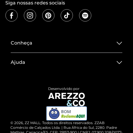
Siga nossas redes sociais
Conheça
Sobre ZZ MALL
Ajuda
Termos de Uso
Central de Atendimento
Políticas de Privacidade
Entrega
ZZ Influ
Desenvolvido por
Devolução do Produto
ZZ MALL é confiável
Compre pelo WhatsApp
ZZPay
BOM
Cartão Presente
©
2026
, ZZ MALL. Todos os direitos reservados.
ZZAB
Comércio de Calçados Ltda. | Rua África do Sul, 2280. Padre
Mathias, Cariacica/ES. CEP: 29157-900 | CNPJ: 07.900.208/0077-