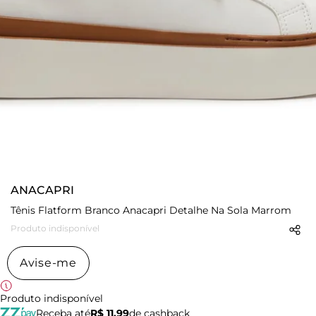
ANACAPRI
Tênis Flatform Branco Anacapri Detalhe Na Sola Marrom
Produto indisponível
Avise-me
Produto indisponível
Receba até
R$ 11,99
de cashback