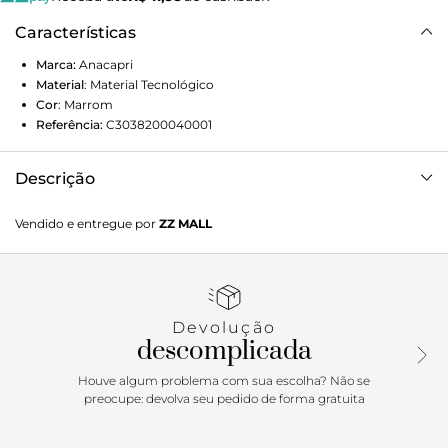
Características
Marca:
Anacapri
Material
:
Material Tecnológico
Cor
:
Marrom
Referência:
C3038200040001
Descrição
Tênis ANACAPRI Flatform. Possui solado branco flatform
Vendido e entregue por
ZZ MALL
com detalhe marrom, atacadores brancos. Tag marrom
lateral com o nome da marca.
Porque Apostar: Inspirado nos clássicos esportivos, o tênis
ANACAPRI mistura o básico com o descolado e surge com
Devolução
um toque glam do tecido brilhoso, perfeito para arrematar
descomplicada
aquele lookinho bem urbano estiloso. Confortável e cheio
de personalidade, o tênis ainda conta um solado flatform
Houve algum problema com sua escolha? Não se
alto, moderninho e irresistível. Com certeza vai ser a estrela
preocupe: devolva seu pedido de forma gratuita
de muitas produções. Prepara para ser uma sneakerhead?
Aposte!