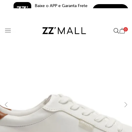
Baixe o APP e Garanta Frete 
BAIXAR
Grátis*
5.0
0