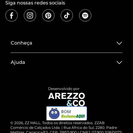
Siga nossas redes sociais
Conheça
Sobre ZZ MALL
Ajuda
Termos de Uso
Central de Atendimento
Políticas de Privacidade
Entrega
ZZ Influ
Desenvolvido por
Devolução do Produto
ZZ MALL é confiável
Compre pelo WhatsApp
ZZPay
BOM
Cartão Presente
©
2026
, ZZ MALL. Todos os direitos reservados.
ZZAB
Comércio de Calçados Ltda. | Rua África do Sul, 2280. Padre
Mathias, Cariacica/ES. CEP: 29157-900 | CNPJ: 07.900.208/0077-