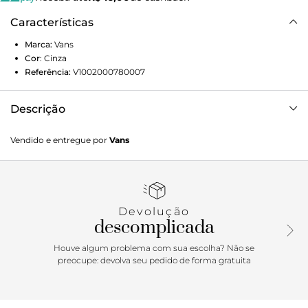
Características
Marca:
Vans
Cor
:
Cinza
Referência:
V1002000780007
Descrição
O Canvas Era Stacked leva nosso estilo clássico de cadarço
Vendido e entregue por
Vans
a um nível totalmente novo. Literalmente. Destacando
características oversized e camadas inesperadas, como
amortecedores de plataforma, solas exageradas e fita
foxing translúcida, este tênis plataforma elevado atualiza
um favorito cultuado, mantendo todo o DNA original da
Devolução
Vans. Ele também inclui cabedais discretos de lona,
descomplicada
colarinhos acolchoados firmes e ilhós de metal. •O lendário
tênis com cadarço da Vans atualizado com características
Houve algum problema com sua escolha? Não se
oversized •Amortecedores de plataforma •Solas exageradas
preocupe: devolva seu pedido de forma gratuita
•Fita fozing translúcida •Cabedais de lona resistente •Ilhós
de metal •Colarinhos acolchoados firmes