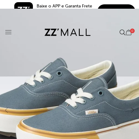
Baixe o APP e Garanta Frete 
BAIXAR
Grátis*
5.0
0