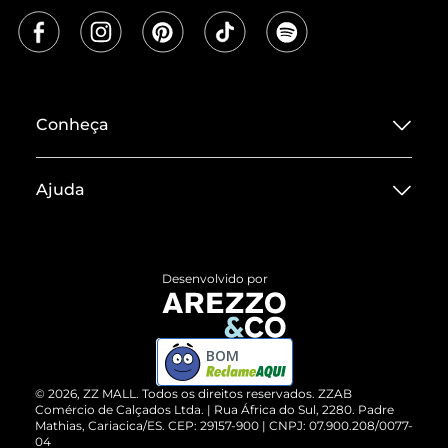
Conheça
Sobre ZZ MALL
Ajuda
Termos de Uso
Central de Atendimento
Políticas de Privacidade
Entrega
ZZ Influ
Desenvolvido por
Devolução do Produto
ZZ MALL é confiável
Compre pelo WhatsApp
ZZPay
BOM
Cartão Presente
©
2026
, ZZ MALL. Todos os direitos reservados.
ZZAB
Comércio de Calçados Ltda. | Rua África do Sul, 2280. Padre
Mathias, Cariacica/ES. CEP: 29157-900 | CNPJ: 07.900.208/0077-
Vendas Corporativas
04