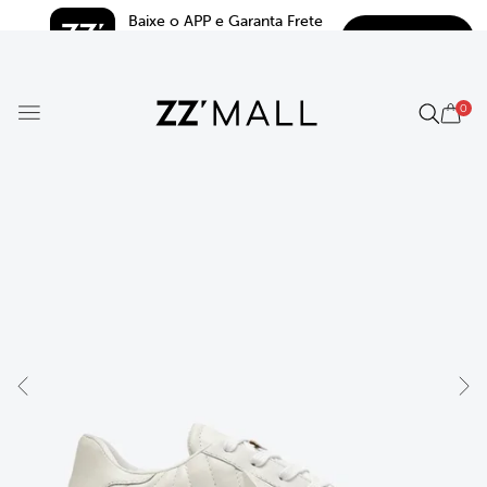
Baixe o APP e Garanta Frete 
BAIXAR
Grátis*
5.0
0