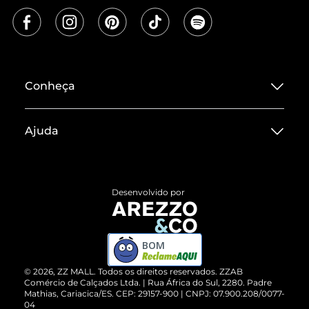
Conheça
Sobre ZZ MALL
Ajuda
Termos de Uso
Central de Atendimento
Políticas de Privacidade
Entrega
ZZ Influ
Desenvolvido por
Devolução do Produto
ZZ MALL é confiável
Compre pelo WhatsApp
ZZPay
BOM
Cartão Presente
©
2026
, ZZ MALL. Todos os direitos reservados.
ZZAB
Comércio de Calçados Ltda. | Rua África do Sul, 2280. Padre
Mathias, Cariacica/ES. CEP: 29157-900 | CNPJ: 07.900.208/0077-
Vendas Corporativas
04