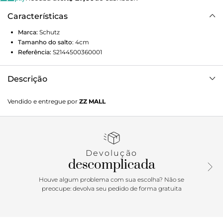
Características
Marca:
Schutz
Tamanho do salto
:
4cm
Referência:
S2144500360001
Descrição
O tênis branco é um item must have do guarda-roupa!
Vendido e entregue por
ZZ MALL
Descolado, ele é versátil e consegue adicionar um mood
moderno em todo tipo de visual. Esta versão traz o charme
da logomania e tem construção confortável, ou seja,
simplesmente perfeito para os looks de todos os dias!
Devolução
descomplicada
Houve algum problema com sua escolha? Não se
preocupe: devolva seu pedido de forma gratuita