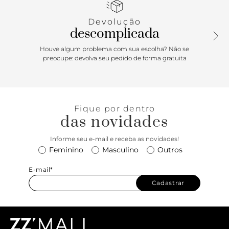
de borracha.
Devolução
descomplicada
Houve algum problema com sua escolha? Não se
preocupe: devolva seu pedido de forma gratuita
Fique por dentro
das novidades
Informe seu e-mail e receba as novidades!
Feminino
Masculino
Outros
E-mail*
Cadastrar