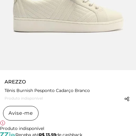
AREZZO
Tênis Burnish Pesponto Cadarço Branco
Produto indisponível
Avise-me
Produto indisponível
Receba até
R$ 13,59
de cashback