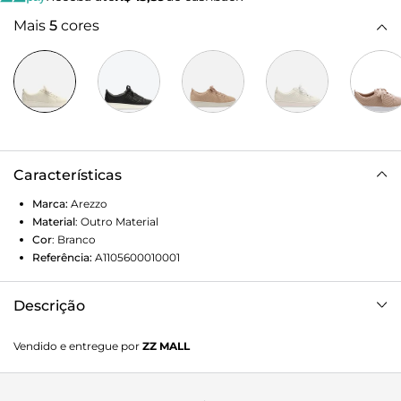
Mais
5
cores
Características
Marca:
Arezzo
Material
:
Outro Material
Cor
:
Branco
Referência:
A1105600010001
Descrição
O tênis branco clássico é ideal para atualizar seus looks e
Vendido e entregue por
ZZ MALL
combina com diferentes estilos. Como principal detalhe, o
modelo vem em material trabalhado com listras em relevo.
Com fechamento em cadarço tradicional e solado branco