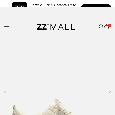
Baixe o APP e Garanta Frete 
BAIXAR
Grátis*
5.0
0