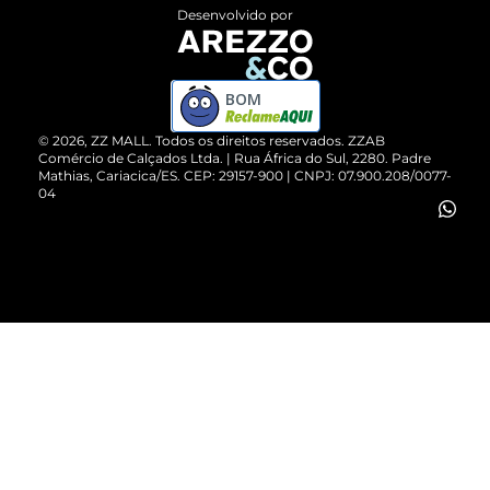
Entrega
ZZ Influ
Desenvolvido por
Devolução do Produto
ZZ MALL é confiável
Compre pelo WhatsApp
ZZPay
BOM
Cartão Presente
©
2026
, ZZ MALL. Todos os direitos reservados.
ZZAB
Comércio de Calçados Ltda. | Rua África do Sul, 2280. Padre
Mathias, Cariacica/ES. CEP: 29157-900 | CNPJ: 07.900.208/0077-
Vendas Corporativas
04