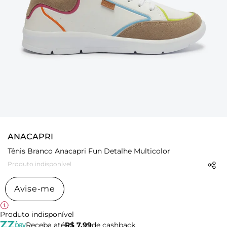
ANACAPRI
Tênis Branco Anacapri Fun Detalhe Multicolor
Produto indisponível
Avise-me
Produto indisponível
Receba até
R$ 7,99
de cashback