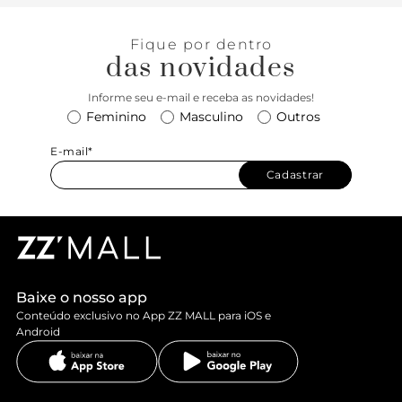
e abuse do tênis fresh and comfy nos lookinhos.
Descomplica e se joga, miga! o/
Fique por dentro
das novidades
Informe seu e-mail e receba as novidades!
Feminino
Masculino
Outros
E-mail*
Cadastrar
Baixe o nosso app
Conteúdo exclusivo no App ZZ MALL para iOS e
Android