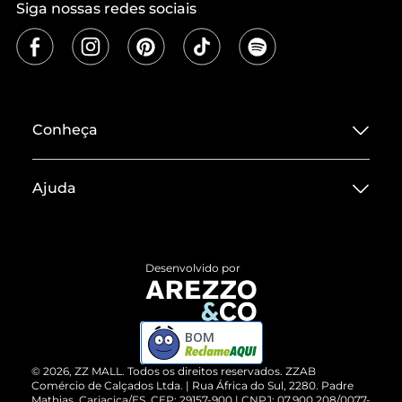
Siga nossas redes sociais
Conheça
Sobre ZZ MALL
Ajuda
Termos de Uso
Central de Atendimento
Políticas de Privacidade
Entrega
ZZ Influ
Desenvolvido por
Devolução do Produto
ZZ MALL é confiável
Compre pelo WhatsApp
ZZPay
BOM
Cartão Presente
©
2026
, ZZ MALL. Todos os direitos reservados.
ZZAB
Comércio de Calçados Ltda. | Rua África do Sul, 2280. Padre
Mathias, Cariacica/ES. CEP: 29157-900 | CNPJ: 07.900.208/0077-