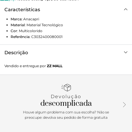
Características
Marca:
Anacapri
Material
:
Material Tecnológico
Cor
:
Multicolorido
Referência:
C3032400080001
Descrição
Tênis branco Anacapri com solado de borracha branco
Vendido e entregue por
ZZ MALL
tratorado. O cabedal vem com uma proposta bem
divertida, com design em detalhes coloridos nos
contornos. De amarração por atacadores brancos e peças
na biqueira e calcanhar em suede marrom. Para uma
proposta all jeans, all black, com conjuntinhos
Devolução
monocromáticos. Deixe o tênis trazer o ponto de cor e o
descomplicada
mood descontraído das suas composições.
Houve algum problema com sua escolha? Não se
Porque Apostar: O óbvio desse Anacapri funny colors
preocupe: devolva seu pedido de forma gratuita
precisa ser dito: é puro conforto e muito estilo. Com o
quarteto colorido de tons em azul, verde, rosa e laranja, use