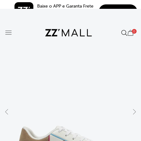
Baixe o APP e Garanta Frete 
BAIXAR
Grátis*
5.0
0