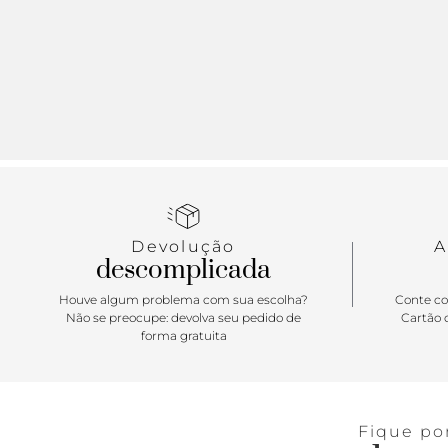
Devolução
A
descomplicada
Houve algum problema com sua escolha?
Conte co
Não se preocupe: devolva seu pedido de
Cartão d
forma gratuita
Fique po