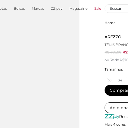
otas
Bolsas
Marcas
ZZ pay
Magazzine
Sale
Home
AREZZO
TÊNIS BRA
R$ 469,90
R$
ou 3x de R$76
Tamanhos
33
34
Compra
Adiciona
Rece
Mais
4
cores