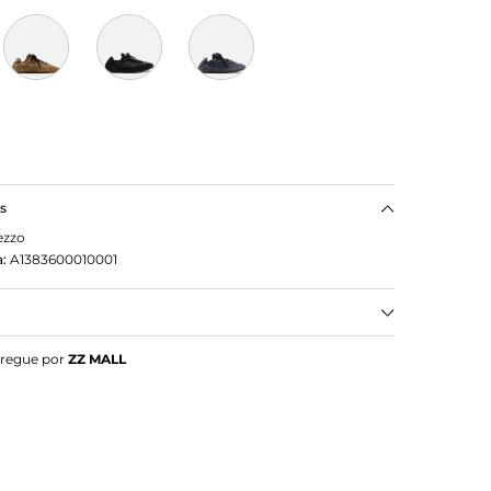
as
ezzo
:
A1383600010001
co Acamurçado Amarração
tregue por
ZZ MALL