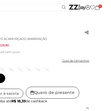
0
NCO ACAMURÇADO AMARRAÇÃO
229,90
,63 sem juros
Guia de tamanhos
35
36
37
38
39
40
r
Quero de presente
r à sacola
ba até
R$ 18,39
de cashback