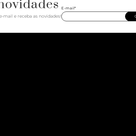
novidades
E-mail*
e-mail e receba as novidades!