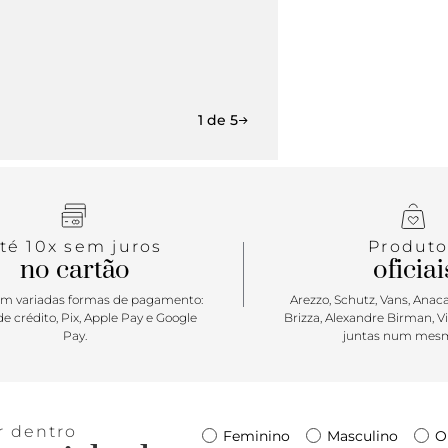
1 de 5
té 10x sem juros
Produto
no cartão
oficiai
m variadas formas de pagamento:
Arezzo, Schutz, Vans, Anacap
e crédito, Pix, Apple Pay e Google
Brizza, Alexandre Birman, V
Pay.
juntas num mesm
r dentro
Feminino
Masculino
O