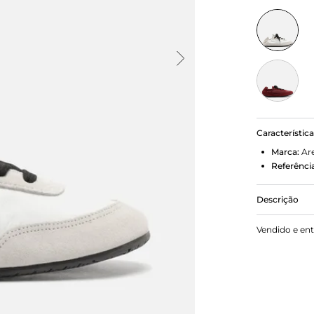
Característic
Marca:
Ar
Referência
Descrição
Tênis Bran
Vendido e en