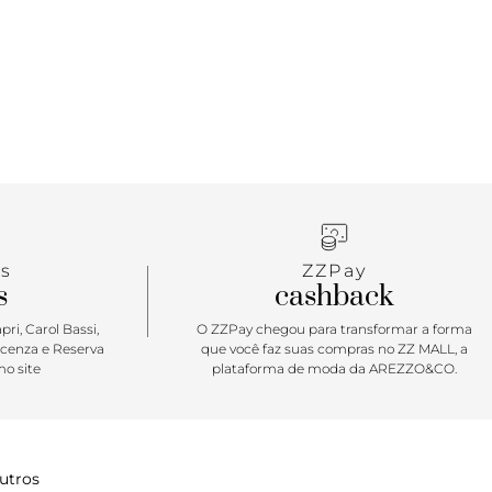
s
ZZPay
s
cashback
ri, Carol Bassi,
O ZZPay chegou para transformar a forma
icenza e Reserva
que você faz suas compras no ZZ MALL, a
o site
plataforma de moda da AREZZO&CO.
utros