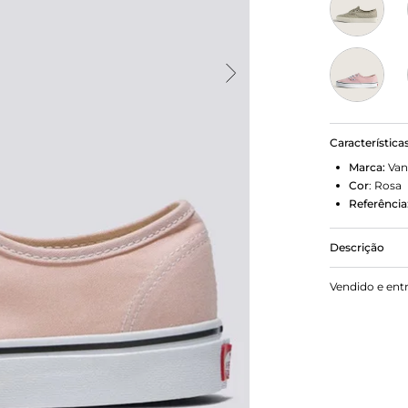
Característica
Marca:
Van
Cor
:
Rosa
Referência
Descrição
O tênis trad
Vendido e ent
legítimo Aut
é possível c
combinando t
irreverente 
Old Skool, 
silhueta ori
atemporal.