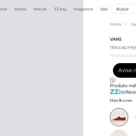
otas
Bolsas
Marcas
ZZ pay
Magazzine
Sale
Home
Sa
VANS
TÊNIS AUTHE
Produto indis
Avise
Produto ind
Rece
Mais
9
cores