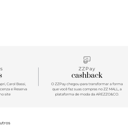
s
ZZPay
s
cashback
ri, Carol Bassi,
O ZZPay chegou para transformar a forma
icenza e Reserva
que você faz suas compras no ZZ MALL, a
o site
plataforma de moda da AREZZO&CO.
utros