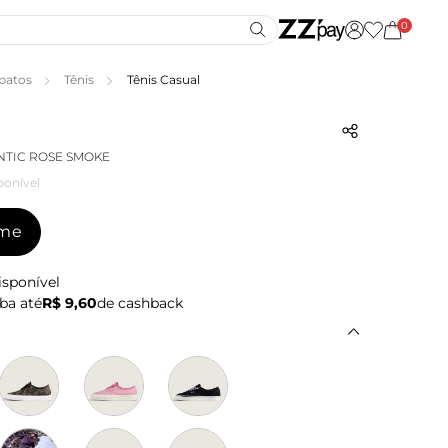
0
patos
Tênis
Tênis Casual
NTIC ROSE SMOKE
ponível
-me
isponível
ba até
R$ 9,60
de cashback