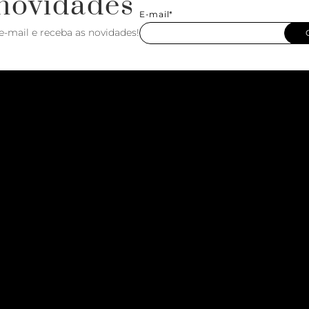
novidades
E-mail*
e-mail e receba as novidades!