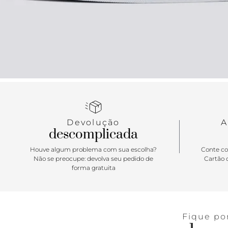
Devolução
A
descomplicada
Houve algum problema com sua escolha?
Conte co
Não se preocupe: devolva seu pedido de
Cartão d
forma gratuita
Fique po