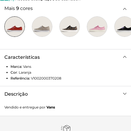
Mais
9
cores
Características
Marca:
Vans
Cor
:
Laranja
Referência:
V1002000370208
Descrição
O original. Cores atualizadas. Nascido em 1966 como Style
Vendido e entregue por
Vans
44, o Vans Authentic Shoe deu início a tudo. Sua estreia
introduziu a agora icônica sola waffle, dando aos skatistas a
aderência e a durabilidade necessárias para ultrapassar
limites. Refinado e reforçado ao longo do tempo, é um