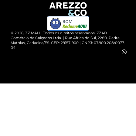
Devolução do Produto
ZZ MALL é confiável
Compre pelo WhatsApp
ZZPay
BOM
Cartão Presente
©
2026
, ZZ MALL. Todos os direitos reservados.
ZZAB
Comércio de Calçados Ltda. | Rua África do Sul, 2280. Padre
Mathias, Cariacica/ES. CEP: 29157-900 | CNPJ: 07.900.208/0077-
Vendas Corporativas
04