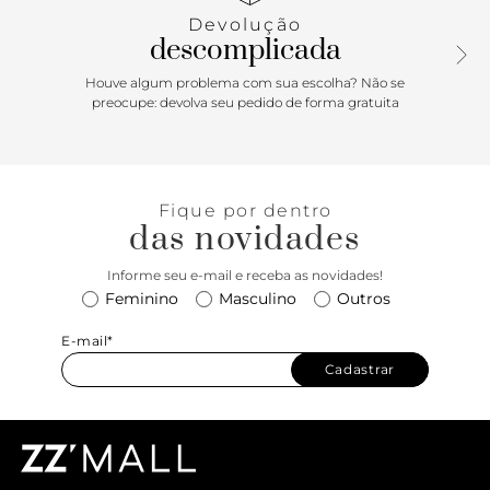
símbolo do legado da Vans: intemporal, fiável e fiel às suas
Devolução
raízes. Agora parte da Coleção Color Theory, foi reinventado
descomplicada
em tons vibrantes para uma abordagem nova e criativa.
Houve algum problema com sua escolha? Não se
preocupe: devolva seu pedido de forma gratuita
Fique por dentro
das novidades
Informe seu e-mail e receba as novidades!
Feminino
Masculino
Outros
E-mail*
Cadastrar