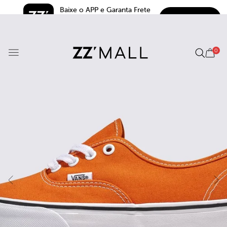
Baixe o APP e Garanta Frete 
BAIXAR
Grátis*
5.0
0