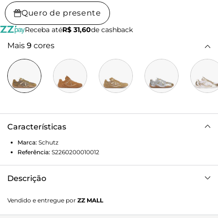
Quero de presente
Receba até
R$ 31,60
de cashback
Mais
9
cores
Características
Marca:
Schutz
Referência:
S2260200010012
Descrição
O Tênis 48’S verde é a tradução perfeita da tendência
Vendido e entregue por
ZZ MALL
chunky com uma estética retrô urbana. Unindo robustez e
suavidade, este modelo é ideal para quem busca um