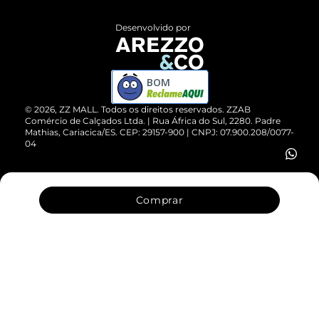
Políticas de Privacidade
Entrega
ZZ Influ
Desenvolvido por
Devolução do Produto
ZZ MALL é confiável
Compre pelo WhatsApp
ZZPay
BOM
Cartão Presente
©
2026
, ZZ MALL. Todos os direitos reservados.
ZZAB
Comércio de Calçados Ltda. | Rua África do Sul, 2280. Padre
Mathias, Cariacica/ES. CEP: 29157-900 | CNPJ: 07.900.208/0077-
Vendas Corporativas
04
Comprar