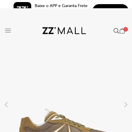
Baixe o APP e Garanta Frete 
BAIXAR
Grátis*
5.0
0