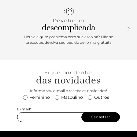
calçado com personalidade e conforto para o dia a dia. Para
um look moderno e despojado, combine o Tênis 48’S com
calças cargo e uma jaqueta bomber. Se quiser equilibrar a
Devolução
robustez do calçado, aposte em um vestido de malha
descomplicada
ajustado e sobreposição de blazer para um visual high-low
impecável.
Houve algum problema com sua escolha? Não se
preocupe: devolva seu pedido de forma gratuita
Fique por dentro
das novidades
Informe seu e-mail e receba as novidades!
Feminino
Masculino
Outros
E-mail*
Cadastrar