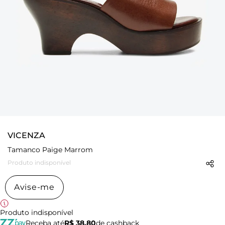
VICENZA
Tamanco Paige Marrom
Produto indisponível
Avise-me
Produto indisponível
Receba até
R$ 38,80
de cashback