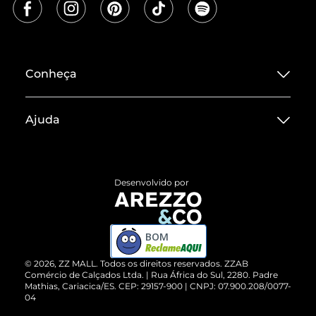
Conheça
Sobre ZZ MALL
Ajuda
Termos de Uso
Central de Atendimento
Políticas de Privacidade
Entrega
ZZ Influ
Desenvolvido por
Devolução do Produto
ZZ MALL é confiável
Compre pelo WhatsApp
ZZPay
BOM
Cartão Presente
©
2026
, ZZ MALL. Todos os direitos reservados.
ZZAB
Comércio de Calçados Ltda. | Rua África do Sul, 2280. Padre
Mathias, Cariacica/ES. CEP: 29157-900 | CNPJ: 07.900.208/0077-
Vendas Corporativas
04