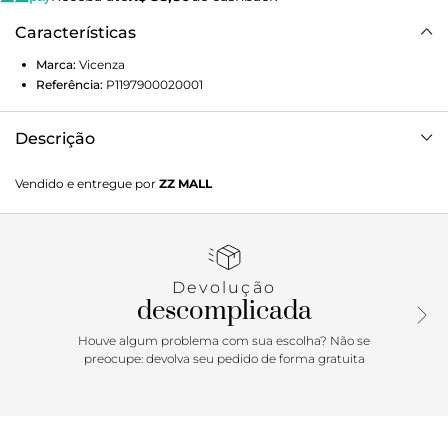
Características
Marca:
Vicenza
Referência:
P1197900020001
Descrição
Sandália feminina Paige de salto médio em couro marrom.
Vendido e entregue por
ZZ MALL
Com shape minimalista e linhas orgânicas, esse modelo
acompanha o movimento das tendências boho com
personalidade. Cabedal largo e couro texturizado,
traduzindo o estilo western em uma leitura
contemporânea. Perfeita para quem valoriza conforto,
Devolução
autenticidade e peças que se destacam no dia a dia.
descomplicada
Houve algum problema com sua escolha? Não se
preocupe: devolva seu pedido de forma gratuita