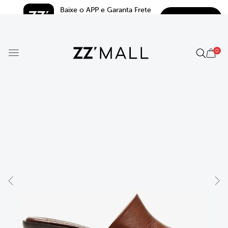
Baixe o APP e Garanta Frete 
BAIXAR
Grátis*
5.0
0