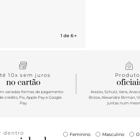
1 de 6
té 10x sem juros
Produto
no cartão
oficiai
m variadas formas de pagamento:
Arezzo, Schutz, Vans, Anacap
e crédito, Pix, Apple Pay e Google
Brizza, Alexandre Birman, V
Pay.
juntas num mesm
r dentro
Feminino
Masculino
O