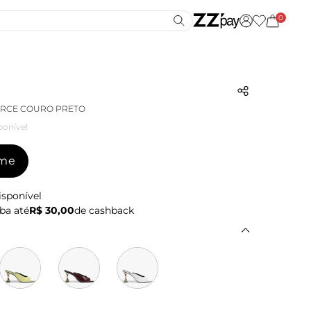
0
ERCE COURO PRETO
ponível
-me
isponível
ba até
R$ 30,00
de cashback