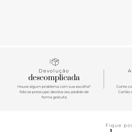
Devolução
A
descomplicada
Houve algum problema com sua escolha?
Conte co
Não se preocupe: devolva seu pedido de
Cartão d
forma gratuita
Fique po