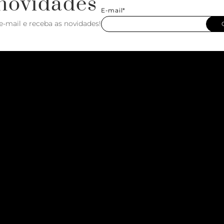
novidades
E-mail*
e-mail e receba as novidades!