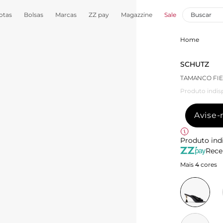
otas
Bolsas
Marcas
ZZ pay
Magazzine
Sale
Home
SCHUTZ
TAMANCO FI
Produto indis
Avise
Produto ind
Rece
Mais
4
cores