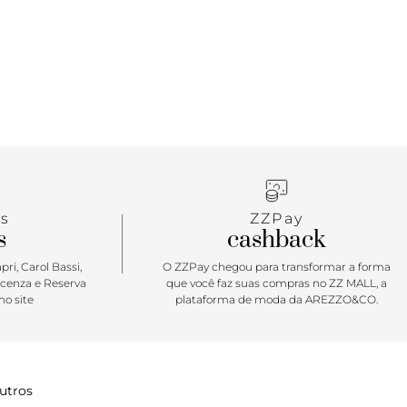
s
ZZPay
s
cashback
ri, Carol Bassi,
O ZZPay chegou para transformar a forma
icenza e Reserva
que você faz suas compras no ZZ MALL, a
o site
plataforma de moda da AREZZO&CO.
utros