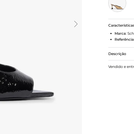
Característica
Marca:
Sch
Referência
Descrição
Esse tamanc
Vendido e ent
em verniz, e
O bico folha
geométrico 
cheio de at
clássico c