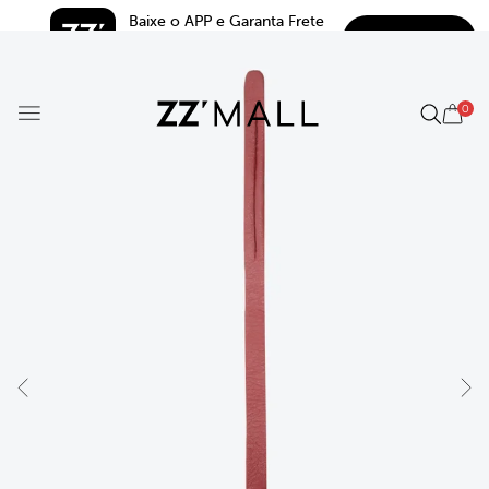
Baixe o APP e Garanta Frete 
BAIXAR
Grátis*
5.0
0