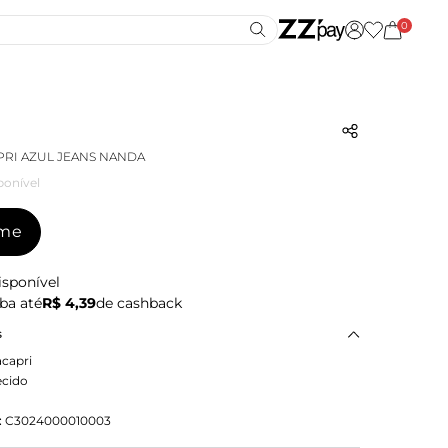
0
PRI AZUL JEANS NANDA
ponível
-me
isponível
ba até
R$ 4,39
de cashback
s
capri
ecido
:
C3024000010003