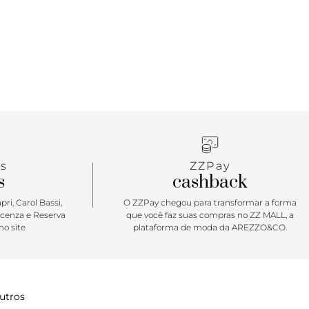
s
ZZPay
s
cashback
ri, Carol Bassi,
O ZZPay chegou para transformar a forma
icenza e Reserva
que você faz suas compras no ZZ MALL, a
o site
plataforma de moda da AREZZO&CO.
utros