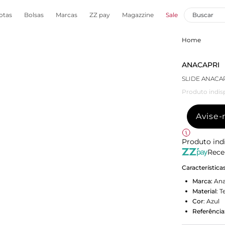
otas
Bolsas
Marcas
ZZ pay
Magazzine
Sale
Home
ANACAPRI
SLIDE ANACA
Produto indis
Avise
Produto ind
Rece
Característica
Marca:
Ana
Material
:
T
Cor
:
Azul
Referência