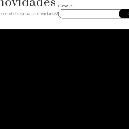
novidades
E-mail*
e-mail e receba as novidades!