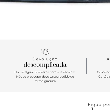
Devolução
A
descomplicada
Houve algum problema com sua escolha?
Conte co
Não se preocupe: devolva seu pedido de
Cartão d
forma gratuita
Fique po