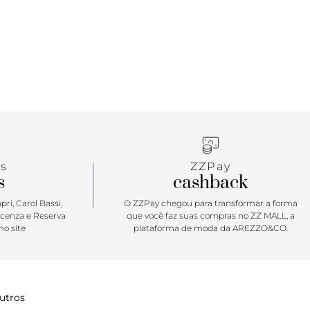
s
ZZPay
s
cashback
ri, Carol Bassi,
O ZZPay chegou para transformar a forma
icenza e Reserva
que você faz suas compras no ZZ MALL, a
o site
plataforma de moda da AREZZO&CO.
utros