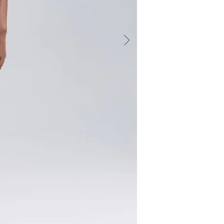
dupla fronta
Perfeito par
única.Deta
evasêCintura