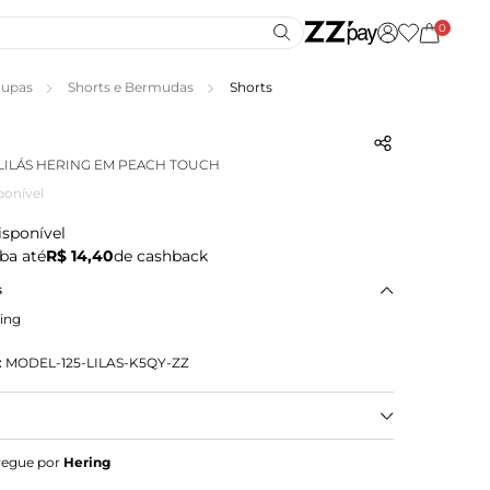
0
upas
Shorts e Bermudas
Shorts
 LILÁS HERING EM PEACH TOUCH
ponível
isponível
ba até
R$ 14,40
de cashback
s
ing
:
MODEL-125-LILAS-K5QY-ZZ
so shorts saia em tecido peach touch, que oferece
regue por
Hering
cio e agradável ao corpo. Com detalhes de aba