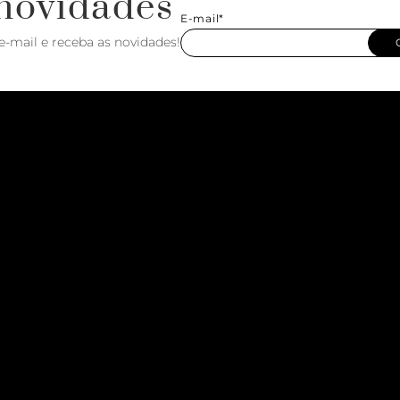
novidades
E-mail*
e-mail e receba as novidades!