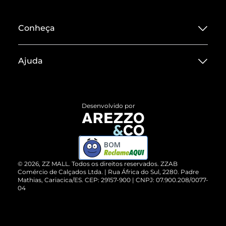
Conheça
Sobre ZZ MALL
Ajuda
Termos de Uso
Central de Atendimento
Políticas de Privacidade
Entrega
ZZ Influ
Desenvolvido por
Devolução do Produto
ZZ MALL é confiável
Compre pelo WhatsApp
ZZPay
BOM
Cartão Presente
©
2026
, ZZ MALL. Todos os direitos reservados.
ZZAB
Comércio de Calçados Ltda. | Rua África do Sul, 2280. Padre
Mathias, Cariacica/ES. CEP: 29157-900 | CNPJ: 07.900.208/0077-
Vendas Corporativas
04