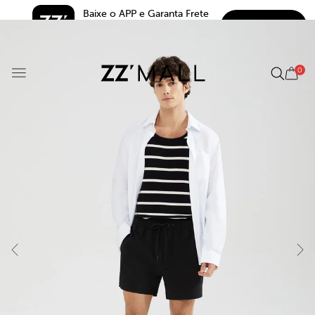
Baixe o APP e Garanta Frete 
BAIXAR
Grátis*
5.0
0