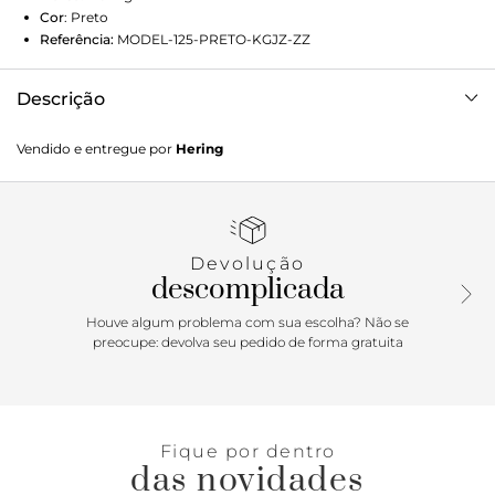
Cor
:
Preto
Referência:
MODEL-125-PRETO-KGJZ-ZZ
Descrição
Shorts praia masculino com cordão, tem o estilo básico
Vendido e entregue por
Hering
para usar todos os dias da semana. Elaborado em tecido
plano, possui modelagem reta, comprimento mais curto e
bolsos funcionais.Detalhes da peça: Tecido plano
Modelagem reta Comprimento curto Cós com cordão
Bolsos nas laterais Bolso costas com lapela
Devolução
descomplicada
Houve algum problema com sua escolha? Não se
preocupe: devolva seu pedido de forma gratuita
Fique por dentro
das novidades