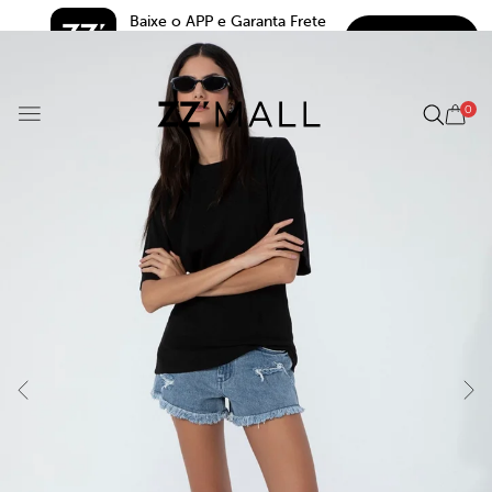
Baixe o APP e Garanta Frete 
BAIXAR
Grátis*
5.0
0