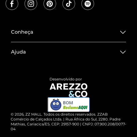
Conheça
Sobre ZZ MALL
Ajuda
Termos de Uso
Central de Atendimento
Políticas de Privacidade
Entrega
ZZ Influ
Desenvolvido por
Devolução do Produto
ZZ MALL é confiável
Compre pelo WhatsApp
ZZPay
BOM
Cartão Presente
©
2026
, ZZ MALL. Todos os direitos reservados.
ZZAB
Comércio de Calçados Ltda. | Rua África do Sul, 2280. Padre
Mathias, Cariacica/ES. CEP: 29157-900 | CNPJ: 07.900.208/0077-
Vendas Corporativas
04