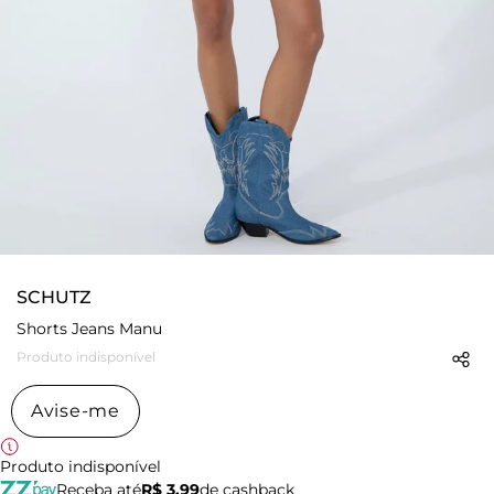
SCHUTZ
Shorts Jeans Manu
Produto indisponível
Avise-me
Produto indisponível
Receba até
R$ 3,99
de cashback