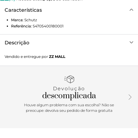
Características
Marca:
Schutz
Referência:
S4705400180001
Descrição
Nosso short jeans Manu tem o estilo comfy que você
Vendido e entregue por
ZZ MALL
estava procurando! Com lavagem média, a peça possui
cintura intermediária, bolsos frontais e posteriores e
fechamento frontal por zíper e botão. Garanta diversas
produções! We love it! Composição: 100% Algodão. A
modelo veste 36 | Altura: 1,77 cm | Busto: 80 cm | Quadril:
Devolução
90 cm | Cintura: 63 cm
descomplicada
Houve algum problema com sua escolha? Não se
preocupe: devolva seu pedido de forma gratuita