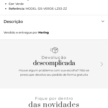
Cor
:
Verde
Referência:
MODEL-125-VERDE-LZ53-ZZ
Descrição
Shorts masculino elaborado em tecido próprio para banho.
Vendido e entregue por
Hering
Possui recortes em cores contrastantes, cintura ajustável
com cordão, proporcionando conforto e estilo na praia ou
na piscina.Detalhes da peça:Tecido planoModelagem
retaCós de elástico Cadarço para amarraçãoBolsos
lateraisBolsos traseirosRecortes contrastantes
Devolução
descomplicada
Houve algum problema com sua escolha? Não se
preocupe: devolva seu pedido de forma gratuita
Fique por dentro
das novidades