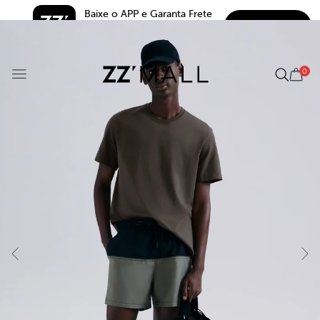
Baixe o APP e Garanta Frete 
BAIXAR
Grátis*
5.0
0