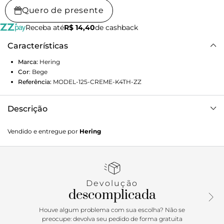
Quero de presente
Receba até
R$ 14,40
de cashback
Características
Marca:
Hering
Cor
:
Bege
Referência:
MODEL-125-CREME-K4TH-ZZ
Descrição
Shorts feminino de alfaiataria em linho, para elevar seu look
Vendido e entregue por
Hering
em qualquer ocasião. Elaborado em tecido de linho com
viscose, possui modelagem reta e cintura alta. Conta com
abertura frontal com botão e zíper, além de passantes para
encaixe de cintos. Exibe ainda bolsos faca e pregas logo
abaixo dos passantes. Detalhes da peça: Em tecido
Devolução
Modelagem reta Cintura alta Cós alfaiatado Bolsos faca
descomplicada
Pregas frontais
Houve algum problema com sua escolha? Não se
preocupe: devolva seu pedido de forma gratuita