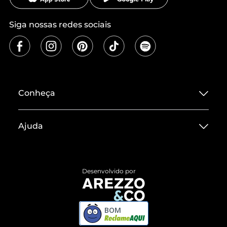
Siga nossas redes sociais
Conheça
Sobre ZZ MALL
Ajuda
Termos de Uso
Central de Atendimento
Políticas de Privacidade
Entrega
ZZ Influ
Desenvolvido por
Devolução do Produto
ZZ MALL é confiável
Compre pelo WhatsApp
ZZPay
BOM