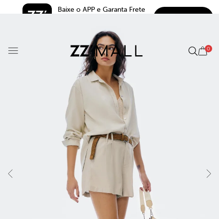
Baixe o APP e Garanta Frete 
BAIXAR
Grátis*
5.0
0