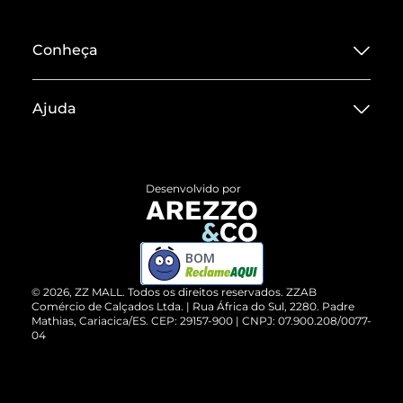
Conheça
Sobre ZZ MALL
Ajuda
Termos de Uso
Central de Atendimento
Políticas de Privacidade
Entrega
ZZ Influ
Desenvolvido por
Devolução do Produto
ZZ MALL é confiável
Compre pelo WhatsApp
ZZPay
BOM
Cartão Presente
©
2026
, ZZ MALL. Todos os direitos reservados.
ZZAB
Comércio de Calçados Ltda. | Rua África do Sul, 2280. Padre
Mathias, Cariacica/ES. CEP: 29157-900 | CNPJ: 07.900.208/0077-
Vendas Corporativas
04