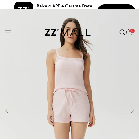
Baixe o APP e Garanta Frete 
BAIXAR
Grátis*
5.0
0