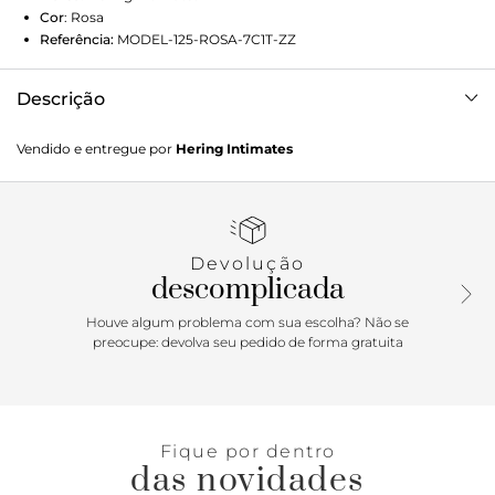
Cor
:
Rosa
Referência:
MODEL-125-ROSA-7C1T-ZZ
Descrição
Shorts avulso de ribana canelada de algodão. Possui cintura
Vendido e entregue por
Hering Intimates
alta, cós com cordel funcional de cadarço de algodão e
modelagem regular, sendo levemente mais solto. Essa
variante é de fio tinto listrado na horizontal em duas cores.
A ribana canelada possui um toque super macio, com o
desenho de canelado um pouco mais largo.Detalhes da
Devolução
peça:Em ribanaFio tintoCaneladaModelagem
descomplicada
regularCintura altaCós com cordão
Houve algum problema com sua escolha? Não se
preocupe: devolva seu pedido de forma gratuita
Fique por dentro
das novidades