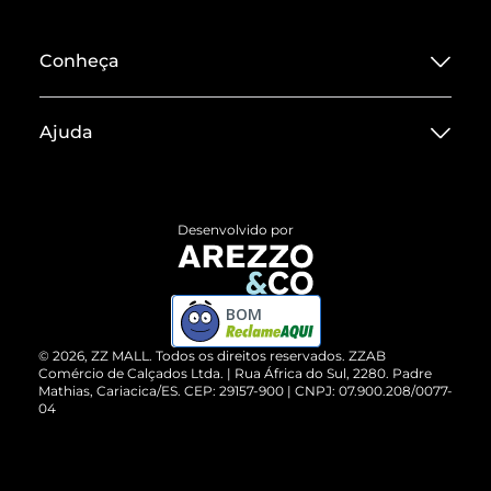
Conheça
Sobre ZZ MALL
Ajuda
Termos de Uso
Central de Atendimento
Políticas de Privacidade
Entrega
ZZ Influ
Desenvolvido por
Devolução do Produto
ZZ MALL é confiável
Compre pelo WhatsApp
ZZPay
BOM
Cartão Presente
©
2026
, ZZ MALL. Todos os direitos reservados.
ZZAB
Comércio de Calçados Ltda. | Rua África do Sul, 2280. Padre
Mathias, Cariacica/ES. CEP: 29157-900 | CNPJ: 07.900.208/0077-
Vendas Corporativas
04