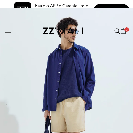
Baixe o APP e Garanta Frete 
BAIXAR
Grátis*
5.0
0