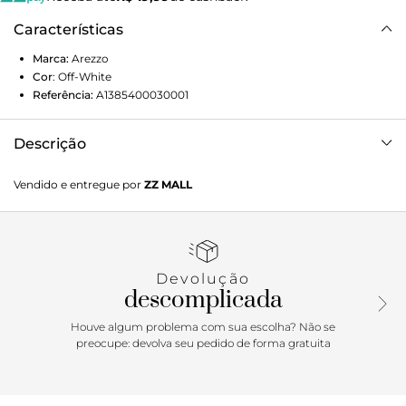
Características
Marca:
Arezzo
Cor
:
Off-White
Referência:
A1385400030001
Descrição
Scarpin off white bordado. O sapato tem salto alto fino e
Vendido e entregue por
ZZ MALL
ponta fina. Fechado, traz cabedal com bordado floral e
crochê. Traz tira fina conectada ao cabedal, que segue pelas
laterais e contorna o calcanhar, com elástico. Com palmilha
bege e inscrição do nome da marca.
Devolução
descomplicada
Houve algum problema com sua escolha? Não se
preocupe: devolva seu pedido de forma gratuita