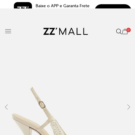
Baixe o APP e Garanta Frete 
BAIXAR
Grátis*
5.0
0