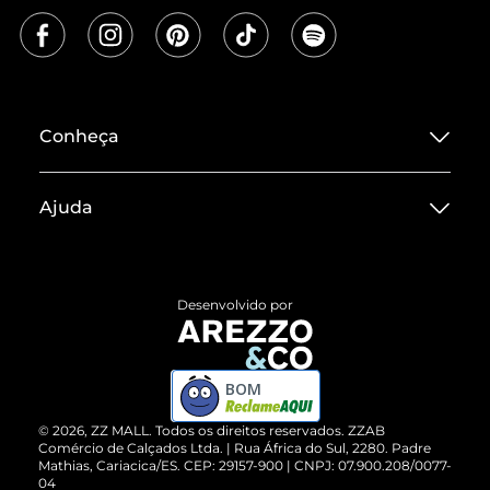
Conheça
Sobre ZZ MALL
Ajuda
Termos de Uso
Central de Atendimento
Políticas de Privacidade
Entrega
ZZ Influ
Desenvolvido por
Devolução do Produto
ZZ MALL é confiável
Compre pelo WhatsApp
ZZPay
BOM
Cartão Presente
©
2026
, ZZ MALL. Todos os direitos reservados.
ZZAB
Comércio de Calçados Ltda. | Rua África do Sul, 2280. Padre
Mathias, Cariacica/ES. CEP: 29157-900 | CNPJ: 07.900.208/0077-
Vendas Corporativas
04