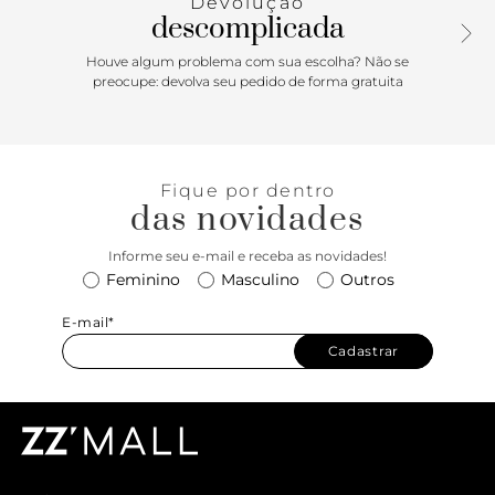
Devolução
descomplicada
Houve algum problema com sua escolha? Não se
preocupe: devolva seu pedido de forma gratuita
Fique por dentro
das novidades
Informe seu e-mail e receba as novidades!
Feminino
Masculino
Outros
E-mail*
Cadastrar