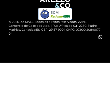
Devolução do Produto
ZZ MALL é confiável
Compre pelo WhatsApp
ZZPay
BOM
Cartão Presente
©
2026
, ZZ MALL. Todos os direitos reservados.
ZZAB
Comércio de Calçados Ltda. | Rua África do Sul, 2280. Padre
Mathias, Cariacica/ES. CEP: 29157-900 | CNPJ: 07.900.208/0077-
Vendas Corporativas
04