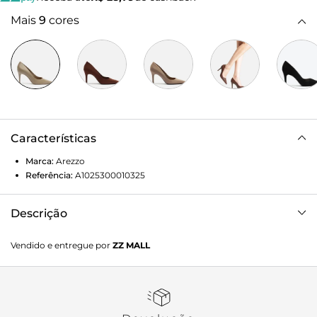
Mais
9
cores
Características
Marca:
Arezzo
Referência:
A1025300010325
Descrição
Scarpin azul de couro. O sapato tem salto médio fino e
Vendido e entregue por
ZZ MALL
ponta fina. Fechado, traz cabedal com recorte arredondado
na parte superior do pé e formato ajustado nas laterais.
Com palmilha bege e inscrição do nome da marca.