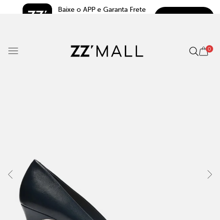
Baixe o APP e Garanta Frete 
BAIXAR
Grátis*
5.0
0