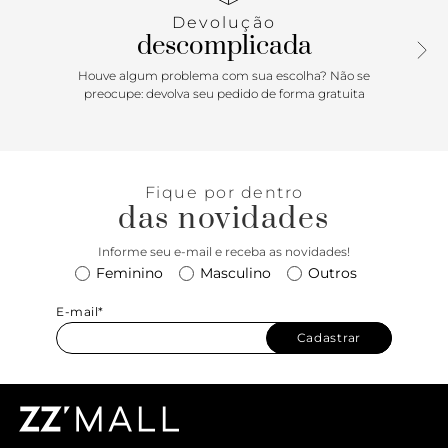
Devolução
descomplicada
Houve algum problema com sua escolha? Não se
preocupe: devolva seu pedido de forma gratuita
Fique por dentro
das novidades
Informe seu e-mail e receba as novidades!
Feminino
Masculino
Outros
E-mail*
Cadastrar