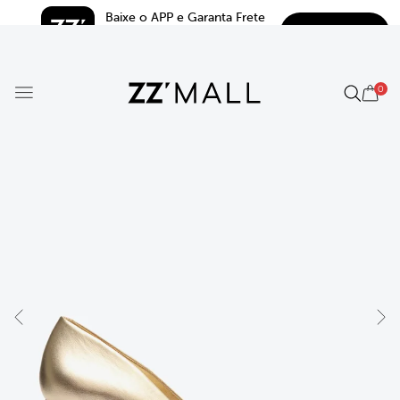
Baixe o APP e Garanta Frete 
BAIXAR
Grátis*
5.0
0