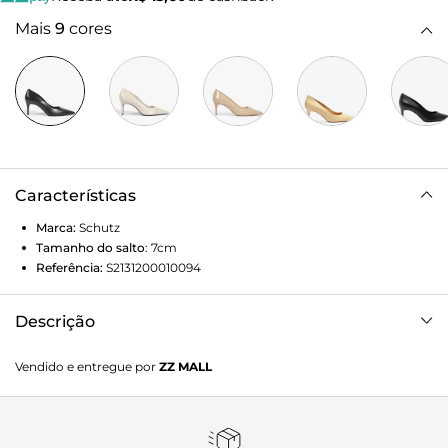
Mais
9
cores
Características
Marca:
Schutz
Tamanho do salto
:
7cm
Referência:
S2131200010094
Descrição
Brilhante e superglamourosa, essa versão dourada do
Vendido e entregue por
ZZ MALL
clássico scarpin destaca-se com um salto fino médio. Uma
escolha fashion que adiciona um toque de luxo a qualquer
look, elevando o estilo com sofisticação e brilho.