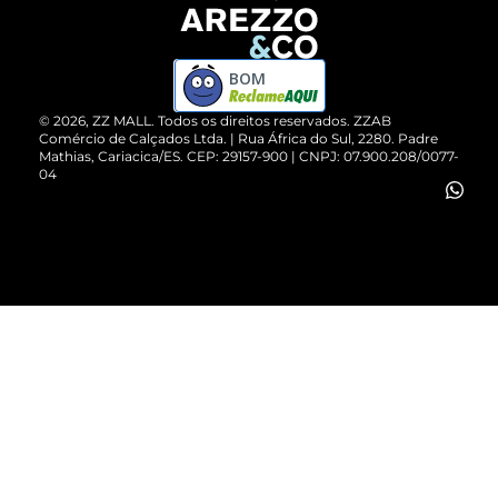
Devolução do Produto
ZZ MALL é confiável
Compre pelo WhatsApp
ZZPay
BOM
Cartão Presente
©
2026
, ZZ MALL. Todos os direitos reservados.
ZZAB
Comércio de Calçados Ltda. | Rua África do Sul, 2280. Padre
Mathias, Cariacica/ES. CEP: 29157-900 | CNPJ: 07.900.208/0077-
Vendas Corporativas
04