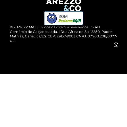
Devolução do Produto
ZZ MALL é confiável
Compre pelo WhatsApp
ZZPay
BOM
Cartão Presente
©
2026
, ZZ MALL. Todos os direitos reservados.
ZZAB
Comércio de Calçados Ltda. | Rua África do Sul, 2280. Padre
Mathias, Cariacica/ES. CEP: 29157-900 | CNPJ: 07.900.208/0077-
Vendas Corporativas
04