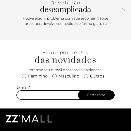
Devolução
descomplicada
Houve algum problema com sua escolha? Não se
preocupe: devolva seu pedido de forma gratuita
Fique por dentro
das novidades
Informe seu e-mail e receba as novidades!
Feminino
Masculino
Outros
E-mail*
Cadastrar