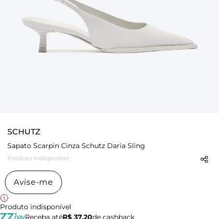
SCHUTZ
Sapato Scarpin Cinza Schutz Daria Sling
Produto indisponível
Avise-me
Produto indisponível
Receba até
R$ 37,20
de cashback