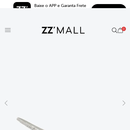
Baixe o APP e Garanta Frete 
BAIXAR
Grátis*
5.0
0