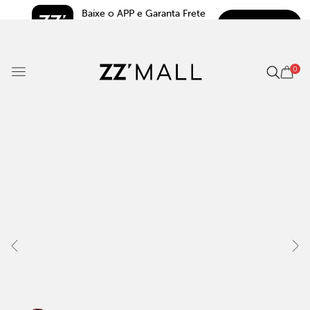
Baixe o APP e Garanta Frete 
BAIXAR
Grátis*
5.0
0