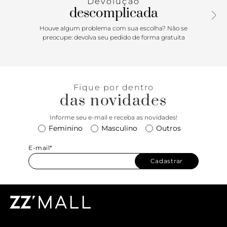
Devolução
descomplicada
Houve algum problema com sua escolha? Não se
preocupe: devolva seu pedido de forma gratuita
Fique por dentro
das novidades
Informe seu e-mail e receba as novidades!
Feminino
Masculino
Outros
E-mail*
Cadastrar