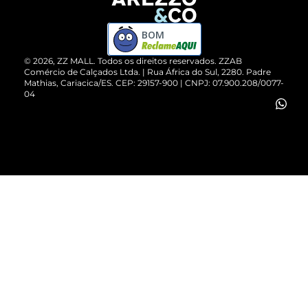
Devolução do Produto
ZZ MALL é confiável
Compre pelo WhatsApp
ZZPay
BOM
Cartão Presente
©
2026
, ZZ MALL. Todos os direitos reservados.
ZZAB
Comércio de Calçados Ltda. | Rua África do Sul, 2280. Padre
Mathias, Cariacica/ES. CEP: 29157-900 | CNPJ: 07.900.208/0077-
Vendas Corporativas
04