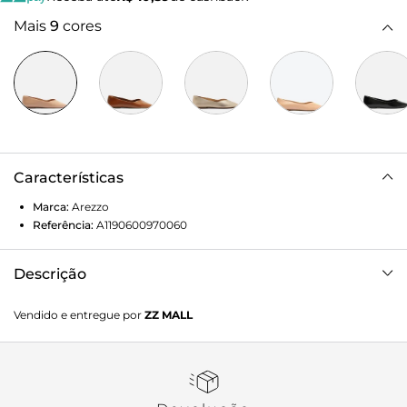
Mais
9
cores
Características
Marca:
Arezzo
Referência:
A1190600970060
Descrição
Sapatilha feminina vinho de couro. O sapato tem salto
Vendido e entregue por
ZZ MALL
rasteiro, base emborrachada e ponta fina. Fechada, traz
recorte em V na parte superior do pé e formato ajustado
nas laterais. Com interno preto e inscrição do nome da
marca. Exibe toda a parte superior do pé.