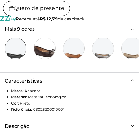
Quero de presente
Receba até
R$ 12,79
de cashback
Mais
9
cores
Características
Marca:
Anacapri
Material
:
Material Tecnológico
Cor
:
Preto
Referência:
C3026200010001
Descrição
Sapatilha Matelassê Laço Preta. Possui acabamento em