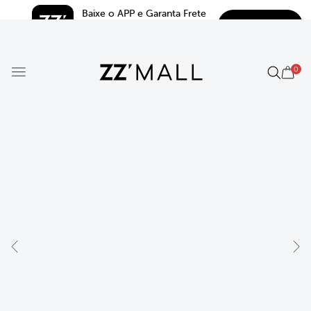
Baixe o APP e Garanta Frete 
BAIXAR
Grátis*
5.0
0