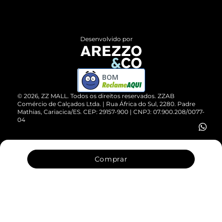
Termos de Uso
Central de Atendimento
Políticas de Privacidade
Entrega
ZZ Influ
Desenvolvido por
Devolução do Produto
ZZ MALL é confiável
Compre pelo WhatsApp
ZZPay
BOM
Cartão Presente
©
2026
, ZZ MALL. Todos os direitos reservados.
ZZAB
Comércio de Calçados Ltda. | Rua África do Sul, 2280. Padre
Mathias, Cariacica/ES. CEP: 29157-900 | CNPJ: 07.900.208/0077-
Vendas Corporativas
04
Comprar