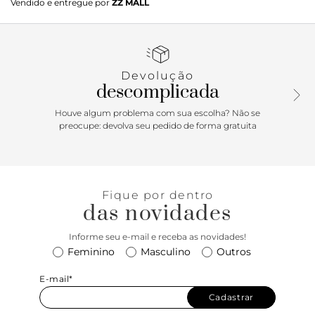
Vendido e entregue por
ZZ MALL
matelassê por toda a sua extensão e aplicação de pequeno
laço na gáspea. Porque Apostar: Assim como você, essa
queridinha clássica também se renova! A sapatilha de
matelassê com shape clássico e aplicação super delicada
de lacinho, vem agora em novas cores, pra você arrasar
Devolução
nessa estação. Versátil e básica, ela vai bem com quase
descomplicada
tudo e é perfeita pra finalizar os looks dando aquela
descomplicada que a gente adora. Aposte e adquira a
Houve algum problema com sua escolha? Não se
companhia perfeita pra te levar pra todos os lugares!
preocupe: devolva seu pedido de forma gratuita
Fique por dentro
das novidades
Informe seu e-mail e receba as novidades!
Feminino
Masculino
Outros
E-mail*
Cadastrar