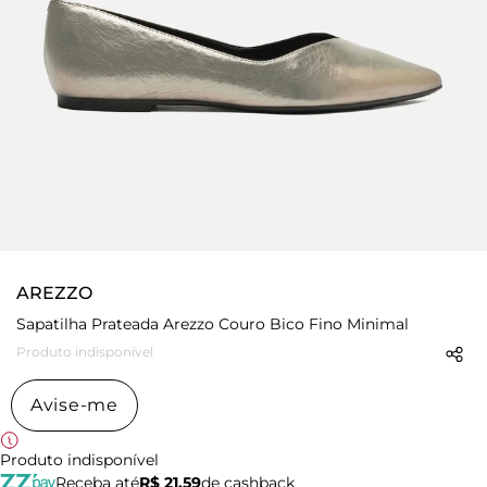
AREZZO
Sapatilha Prateada Arezzo Couro Bico Fino Minimal
Produto indisponível
Avise-me
Produto indisponível
Receba até
R$ 21,59
de cashback