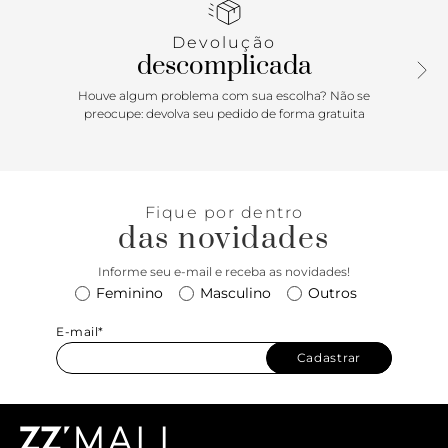
marca. Exibe toda a parte superior do pé.
Devolução
descomplicada
Houve algum problema com sua escolha? Não se
preocupe: devolva seu pedido de forma gratuita
Fique por dentro
das novidades
Informe seu e-mail e receba as novidades!
Feminino
Masculino
Outros
E-mail*
Cadastrar