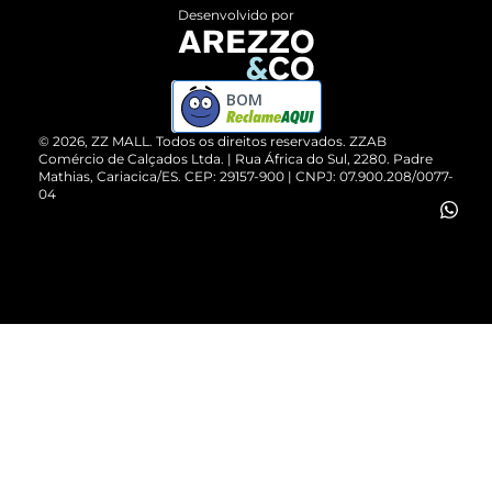
Entrega
ZZ Influ
Desenvolvido por
Devolução do Produto
ZZ MALL é confiável
Compre pelo WhatsApp
ZZPay
BOM
Cartão Presente
©
2026
, ZZ MALL. Todos os direitos reservados.
ZZAB
Comércio de Calçados Ltda. | Rua África do Sul, 2280. Padre
Mathias, Cariacica/ES. CEP: 29157-900 | CNPJ: 07.900.208/0077-
Vendas Corporativas
04