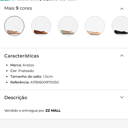
Mais
9
cores
Características
Marca:
Arezzo
Cor
:
Prateado
Tamanho do salto
:
1.5cm
Referência:
A1190600970050
Descrição
Sapatilha feminina prata de couro. O sapato tem salto
Vendido e entregue por
ZZ MALL
rasteiro, base emborrachada e ponta fina. Fechada, traz
recorte em V na parte superior do pé e formato ajustado
nas laterais. Com palmilha bege e inscrição do nome da