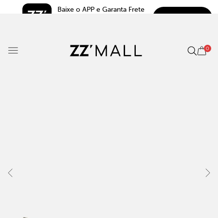
Baixe o APP e Garanta Frete 
BAIXAR
Grátis*
5.0
0