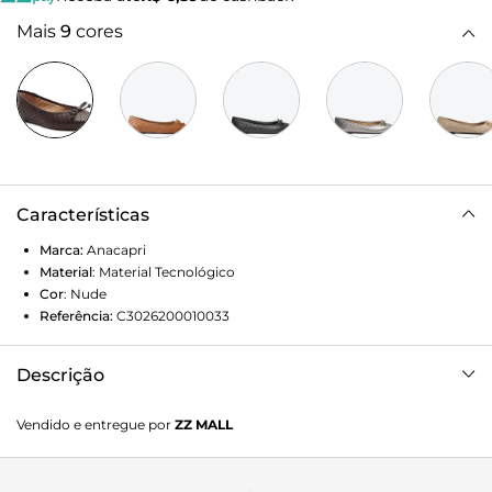
Mais
9
cores
Características
Marca:
Anacapri
Material
:
Material Tecnológico
Cor
:
Nude
Referência:
C3026200010033
Descrição
Sapatilha ANACAPRI nude manteiga. O modelo tem salto
Vendido e entregue por
ZZ MALL
rasteiro e bico redondo. Traz cabedal todo matelassado
com pespontos finos. Com recorte redondo no peito do pé
e laço em fio de couro.