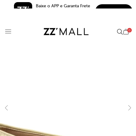
Baixe o APP e Garanta Frete 
BAIXAR
Grátis*
5.0
0