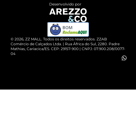
Entrega
ZZ Influ
Desenvolvido por
Devolução do Produto
ZZ MALL é confiável
Compre pelo WhatsApp
ZZPay
BOM
Cartão Presente
©
2026
, ZZ MALL. Todos os direitos reservados.
ZZAB
Comércio de Calçados Ltda. | Rua África do Sul, 2280. Padre
Mathias, Cariacica/ES. CEP: 29157-900 | CNPJ: 07.900.208/0077-
Vendas Corporativas
04