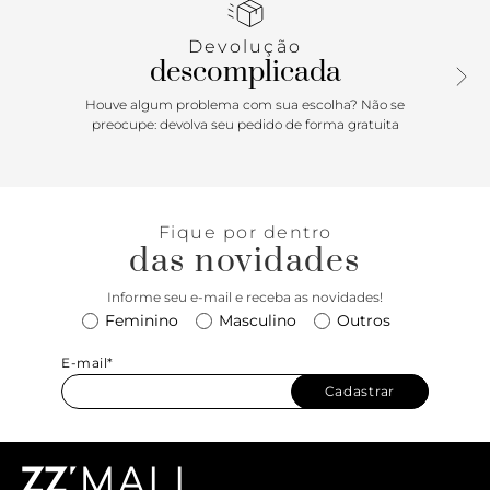
Porque Apostar
Devolução
descomplicada
A escolha perfeita para acompanhar uma rotina de estilo,
praticidade e atitude. Para quem pensa no look como um
Houve algum problema com sua escolha? Não se
item complementar que agrega no conjunto - mas não é o
preocupe: devolva seu pedido de forma gratuita
essencial. A sapatilha é mega comfy e fica linda com tudo!
O modelo com matelassê é um clássico que chega
renovado com tons atuais. Use com jeans e camisa e se
prepare para arrasar!
Fique por dentro
das novidades
Informe seu e-mail e receba as novidades!
Feminino
Masculino
Outros
E-mail*
Cadastrar