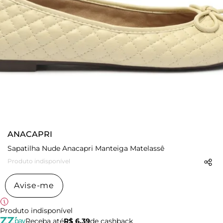
ANACAPRI
Sapatilha Nude Anacapri Manteiga Matelassê
Produto indisponível
Avise-me
Produto indisponível
Receba até
R$ 6,39
de cashback