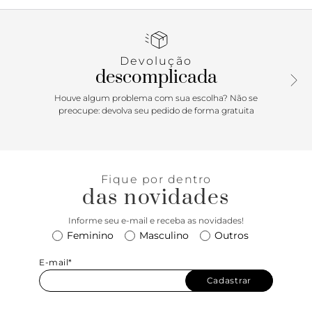
recorte reto sobre o peito do pé, formato ajustado nas
laterais e biqueira marrom em verniz. Aberta atrás, possui
tiras finas conectadas ao cabedal presas pelas laterais, que
contornam o calcanhar com fecho em fivela ajustável. Com
Devolução
palmilha nude e assinatura Anacapri. O modelo deixa o
descomplicada
peito de pé e calcanhar à mostra.
Houve algum problema com sua escolha? Não se
Porque Apostar: A sapatilha feminina slingback Anacapri de
preocupe: devolva seu pedido de forma gratuita
salto em bloco é um clássico, perfeito para compor um
visual mais elegante sem abrir mão do conforto. Versátil,
vem para a temporada com acabamento envernizado na
biqueira. Atemporal, esse sapato é comfy, com estabilidade
Fique por dentro
no calce e cheio de estilo. De calce simples, arremate a
das novidades
produção com bolsas tote bem estruturadas, compondo o
mood easy & chic, tendência absoluta!
Informe seu e-mail e receba as novidades!
Feminino
Masculino
Outros
E-mail*
Cadastrar