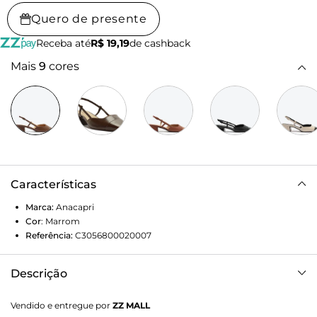
Quero de presente
Receba até
R$ 19,19
de cashback
Mais
9
cores
Características
Marca:
Anacapri
Cor
:
Marrom
Referência:
C3056800020007
Descrição
Sapatilha Slingback Salto Bloco Ponta Verniz Marrom. De
Vendido e entregue por
ZZ MALL
salto em bloco baixo e bico quadrado, traz cabedal com