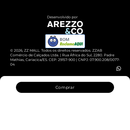
Central de Atendimento
Políticas de Privacidade
Entrega
ZZ Influ
Desenvolvido por
Devolução do Produto
ZZ MALL é confiável
Compre pelo WhatsApp
ZZPay
BOM
Cartão Presente
©
2026
, ZZ MALL. Todos os direitos reservados.
ZZAB
Comércio de Calçados Ltda. | Rua África do Sul, 2280. Padre
Mathias, Cariacica/ES. CEP: 29157-900 | CNPJ: 07.900.208/0077-
Vendas Corporativas
04
Comprar