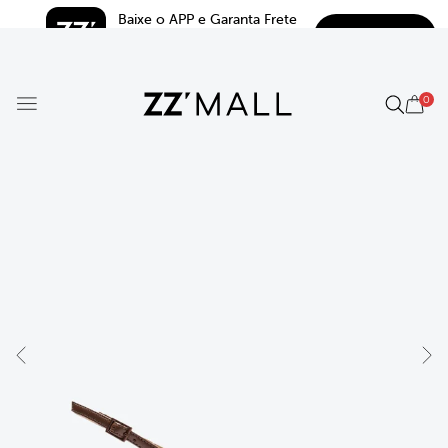
Baixe o APP e Garanta Frete 
BAIXAR
Grátis*
5.0
0