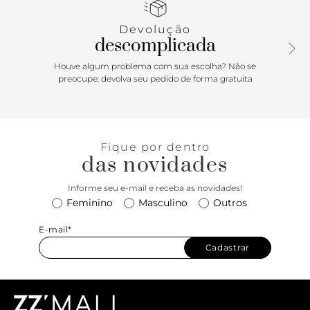
marca, além de reforço estofado no calcanhar para maior
conforto. Exibe todo o peito do pé.
Devolução
descomplicada
Porque Apostar
Houve algum problema com sua escolha? Não se
O sapato para todo e qualquer compromisso da rotina! A
preocupe: devolva seu pedido de forma gratuita
sapatilha possui um design básico e minimalista e surge
renovada na paleta da temporada, inserindo um toque
charmoso nos looks. Perfeita para quem busca praticidade
e conforto, vai do office ao passeio e combina com os mais
Fique por dentro
variados estilos e ocasiões.
das novidades
Informe seu e-mail e receba as novidades!
Feminino
Masculino
Outros
E-mail*
Cadastrar