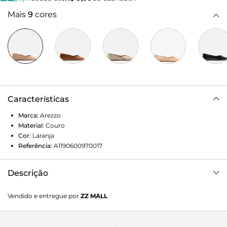
Mais
9
cores
Características
Marca:
Arezzo
Material
:
Couro
Cor
:
Laranja
Referência:
A1190600970017
Descrição
Sapatilha laranja de couro. O modelo tem salto rasteiro,
Vendido e entregue por
ZZ MALL
base emborrachada e bico fino. Fechada, traz recorte em V
sobre o peito do pé e formato ajustado nas laterais. Com
palmilha lisa da cor do modelo e inscrição do nome da