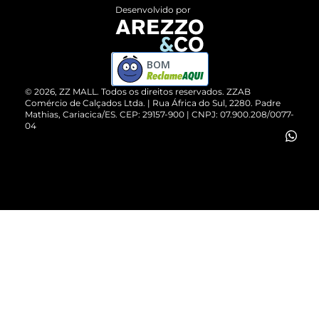
Entrega
ZZ Influ
Desenvolvido por
Devolução do Produto
ZZ MALL é confiável
Compre pelo WhatsApp
ZZPay
BOM
Cartão Presente
©
2026
, ZZ MALL. Todos os direitos reservados.
ZZAB
Comércio de Calçados Ltda. | Rua África do Sul, 2280. Padre
Mathias, Cariacica/ES. CEP: 29157-900 | CNPJ: 07.900.208/0077-
Vendas Corporativas
04