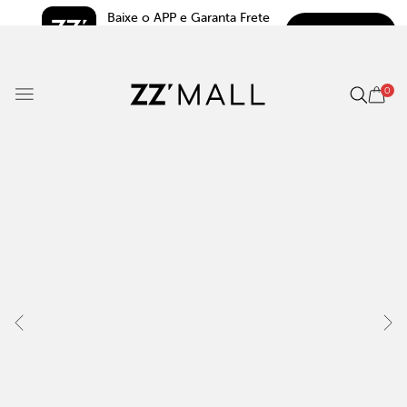
Baixe o APP e Garanta Frete 
BAIXAR
Grátis*
5.0
0