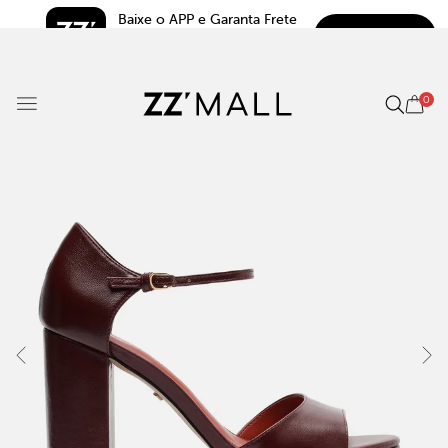
Baixe o APP e Garanta Frete 
BAIXAR
Grátis*
5.0
0