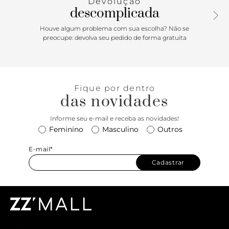
Devolução
descomplicada
Houve algum problema com sua escolha? Não se
preocupe: devolva seu pedido de forma gratuita
Fique por dentro
das novidades
Informe seu e-mail e receba as novidades!
Feminino
Masculino
Outros
E-mail*
Cadastrar