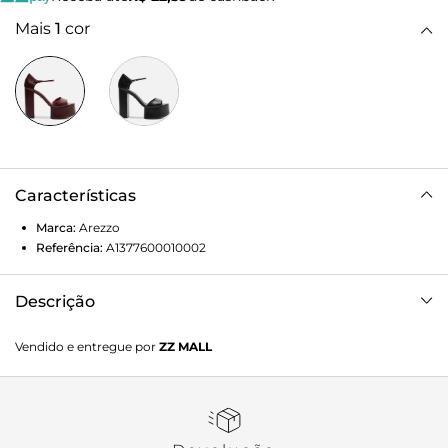
Mais
1
cor
Características
Marca:
Arezzo
Referência:
A1377600010002
Descrição
Sandália feminina vinho em couro. O sapato tem salto alto
Vendido e entregue por
ZZ MALL
bloco, meia pata e formato arredondado na ponta. Traz tira
larga sobre os dedos. Fechada no calcanhar, possui tira fina
no tornozelo com fecho em fivela lateral. Com palmilha
laranja e inscrição do nome da marca.