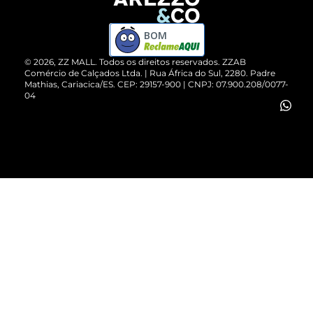
Devolução do Produto
ZZ MALL é confiável
Compre pelo WhatsApp
ZZPay
BOM
Cartão Presente
©
2026
, ZZ MALL. Todos os direitos reservados.
ZZAB
Comércio de Calçados Ltda. | Rua África do Sul, 2280. Padre
Mathias, Cariacica/ES. CEP: 29157-900 | CNPJ: 07.900.208/0077-
Vendas Corporativas
04