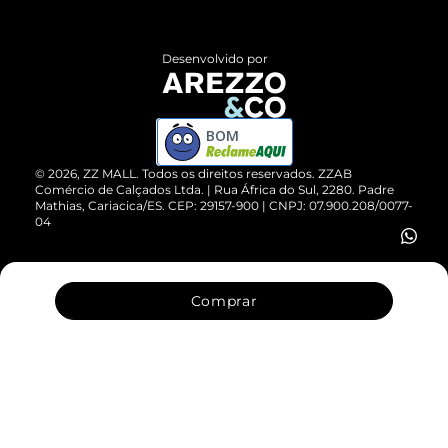
Central de Atendimento
Políticas de Privacidade
Entrega
ZZ Influ
Desenvolvido por
Devolução do Produto
ZZ MALL é confiável
Compre pelo WhatsApp
ZZPay
BOM
Cartão Presente
©
2026
, ZZ MALL. Todos os direitos reservados.
ZZAB
Comércio de Calçados Ltda. | Rua África do Sul, 2280. Padre
Mathias, Cariacica/ES. CEP: 29157-900 | CNPJ: 07.900.208/0077-
Vendas Corporativas
04
Comprar