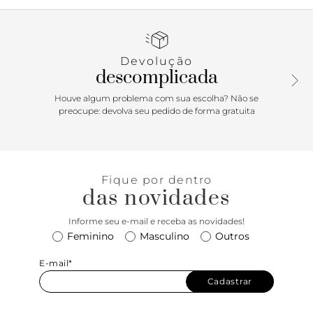
Com biqueira arredondada, traz cabedal com tira fina
central que passa entre os dedos, que se conecta na tira no
peito do pé. Possui ainda tira fina que contorna o calcanhar
com fecho em fivela lateral. Apresenta palmilha colorida de
Devolução
mesmo tom da sandália, com assinatura Anacapri. Porque
descomplicada
Apostar: O shape slim é simplesmente o frescor, leveza e
conforto em uma rasteirinha só. Ela surpreende por ser
Houve algum problema com sua escolha? Não se
versátil, permitindo uma infinidade de combinações. Com
preocupe: devolva seu pedido de forma gratuita
uma pegada cool, monocromática e cheia de atitude para
os seus looks, ela é perfeita para protagonizar suas
produções e arrasar na temporada.
Fique por dentro
das novidades
Informe seu e-mail e receba as novidades!
Feminino
Masculino
Outros
E-mail*
Cadastrar