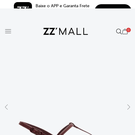
Baixe o APP e Garanta Frete 
BAIXAR
Grátis*
5.0
0