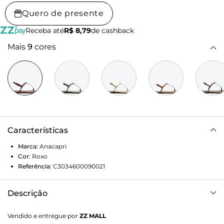
Quero de presente
Receba até
R$ 8,79
de cashback
Mais
9
cores
Características
Marca:
Anacapri
Cor
:
Roxo
Referência:
C3034600090021
Descrição
Sandália Slim Monocolor Roxa. O modelo com shape slim
Vendido e entregue por
ZZ MALL
tem sola rasteira flat emborrachada, com leve saltinho.