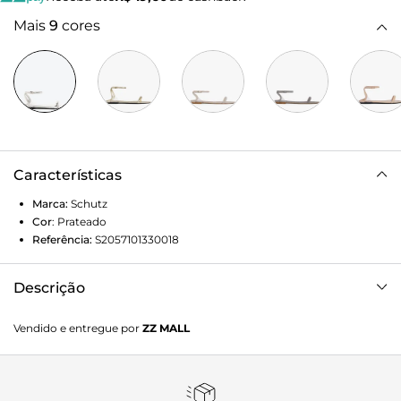
Mais
9
cores
Características
Marca:
Schutz
Cor
:
Prateado
Referência:
S2057101330018
Descrição
Com tiras finas minimalistas, essa sandália rasteira prata se
Vendido e entregue por
ZZ MALL
destaca por seu elegante bico folha e glamuroso
acabamento metalizado. Os detalhes em vinil transparente
trazem um toque trendy sem perder em sofisticação. Com
fechamento de fivela, vai ser uma aposta confortável e