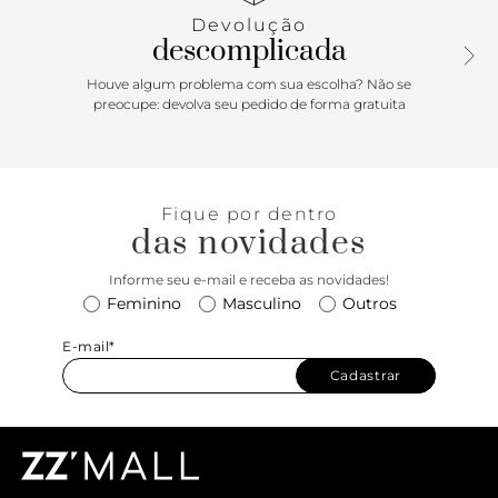
super estilosa para usar com tudo!
Devolução
descomplicada
Houve algum problema com sua escolha? Não se
preocupe: devolva seu pedido de forma gratuita
Fique por dentro
das novidades
Informe seu e-mail e receba as novidades!
Feminino
Masculino
Outros
E-mail*
Cadastrar