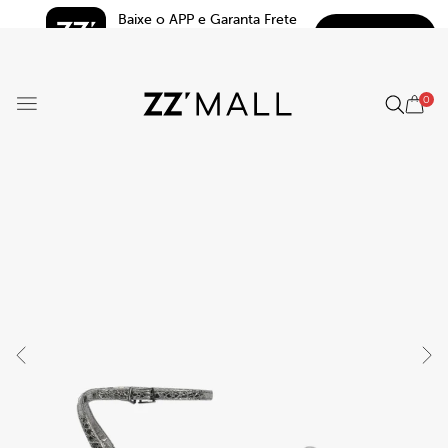
Baixe o APP e Garanta Frete 
BAIXAR
Grátis*
5.0
0