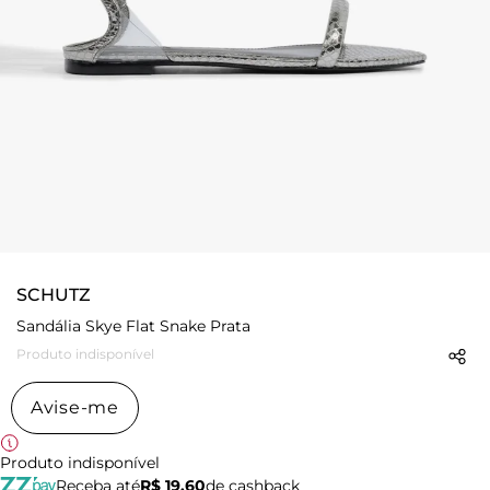
SCHUTZ
Sandália Skye Flat Snake Prata
Produto indisponível
Avise-me
Produto indisponível
Receba até
R$ 19,60
de cashback