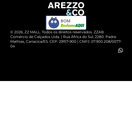
Devolução do Produto
ZZ MALL é confiável
Compre pelo WhatsApp
ZZPay
BOM
Cartão Presente
©
2026
, ZZ MALL. Todos os direitos reservados.
ZZAB
Comércio de Calçados Ltda. | Rua África do Sul, 2280. Padre
Mathias, Cariacica/ES. CEP: 29157-900 | CNPJ: 07.900.208/0077-
Vendas Corporativas
04