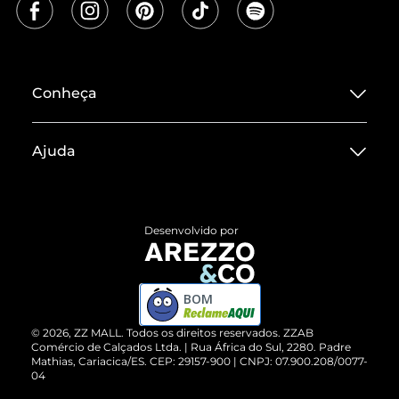
Conheça
Sobre ZZ MALL
Ajuda
Termos de Uso
Central de Atendimento
Políticas de Privacidade
Entrega
ZZ Influ
Desenvolvido por
Devolução do Produto
ZZ MALL é confiável
Compre pelo WhatsApp
ZZPay
BOM
Cartão Presente
©
2026
, ZZ MALL. Todos os direitos reservados.
ZZAB
Comércio de Calçados Ltda. | Rua África do Sul, 2280. Padre
Mathias, Cariacica/ES. CEP: 29157-900 | CNPJ: 07.900.208/0077-
Vendas Corporativas
04