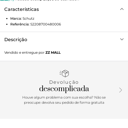
Características
Marca:
Schutz
Referência:
S2208700480006
Descrição
Sandália em couro, com cabedal composto por tira fina
Vendido e entregue por
ZZ MALL
sobre os dedos e outra em diagonal no peito do pé, unidas
por detalhe com studs de pedra. Possui fechamento por
fivela ajustável e salto alto fino.
Devolução
descomplicada
Houve algum problema com sua escolha? Não se
preocupe: devolva seu pedido de forma gratuita