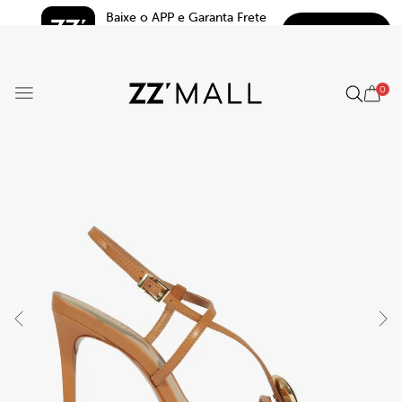
Baixe o APP e Garanta Frete 
BAIXAR
Grátis*
5.0
0