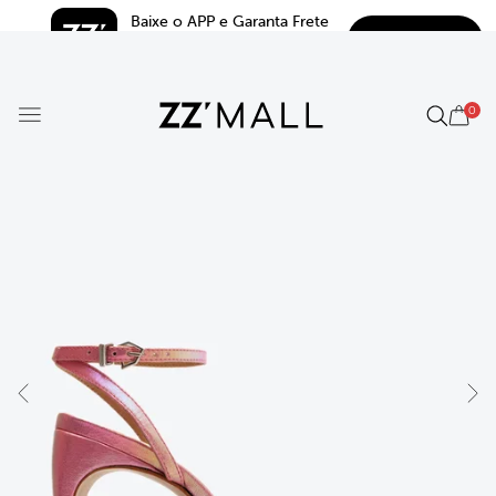
Baixe o APP e Garanta Frete 
BAIXAR
Grátis*
5.0
0