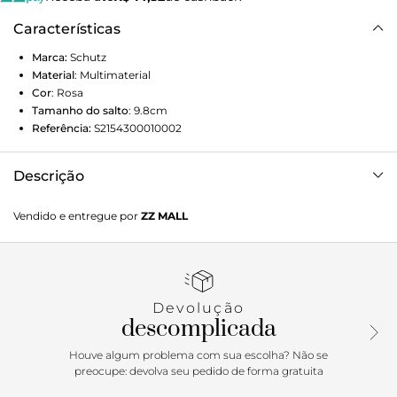
Características
Marca:
Schutz
Material
:
Multimaterial
Cor
:
Rosa
Tamanho do salto
:
9.8cm
Referência:
S2154300010002
Descrição
O tom de rosa delicado e feminino é a combinação perfeita
Vendido e entregue por
ZZ MALL
para as tiras no cabedal e no tornozelo dessa sandália, que é
elegante na medida certa. Com salto blocado, ganha ainda
um mood contemporâneo, perfeito para diferentes tipos de
produção.
Devolução
descomplicada
Houve algum problema com sua escolha? Não se
preocupe: devolva seu pedido de forma gratuita