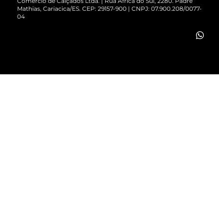
Comércio de Calçados Ltda. | Rua África do Sul, 2280. Padre
Mathias, Cariacica/ES. CEP: 29157-900 | CNPJ: 07.900.208/0077-
Vendas Corporativas
04