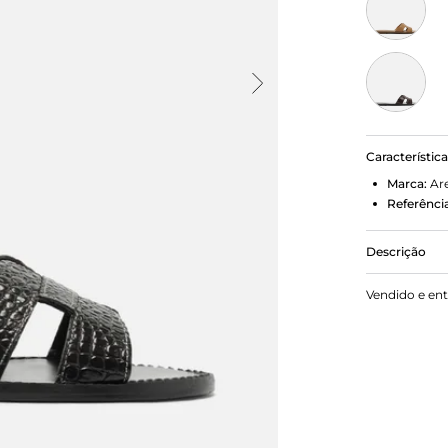
Característic
Marca:
Ar
Referência
Descrição
Sandália Ra
Vendido e en