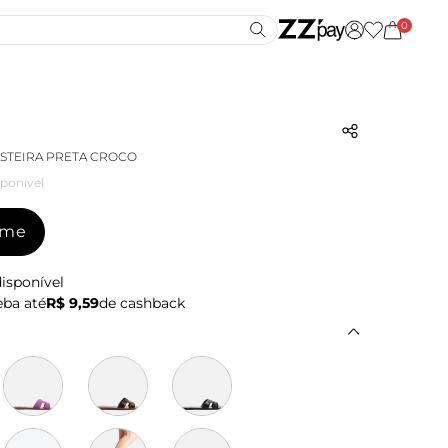
0
ASTEIRA PRETA CROCO
ponível
-me
isponível
ba até
R$ 9,59
de cashback