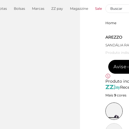
otas
Bolsas
Marcas
ZZ pay
Magazzine
Sale
Home
AREZZO
SANDÁLIA R
Produto indis
Avise
Produto ind
Rece
Mais
9
cores