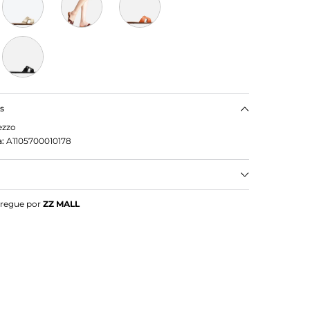
as
ezzo
:
A1105700010178
steira Preta Croco
tregue por
ZZ MALL