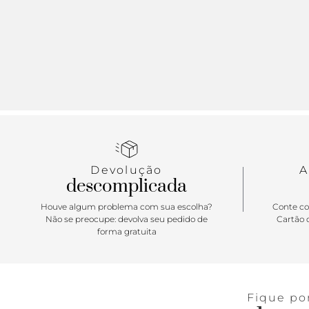
Devolução
A
descomplicada
Houve algum problema com sua escolha?
Conte co
Não se preocupe: devolva seu pedido de
Cartão d
forma gratuita
Fique po