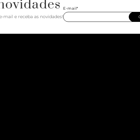
novidades
E-mail*
e-mail e receba as novidades!