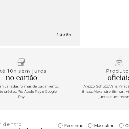
1 de 5
té 10x sem juros
Produto
no cartão
oficiai
m variadas formas de pagamento:
Arezzo, Schutz, Vans, Anacap
e crédito, Pix, Apple Pay e Google
Brizza, Alexandre Birman, V
Pay.
juntas num mesm
r dentro
Feminino
Masculino
O