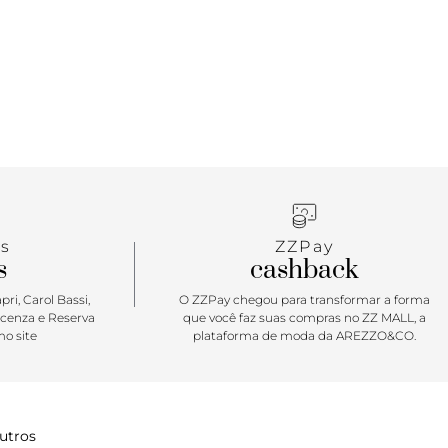
s
ZZPay
s
cashback
ri, Carol Bassi,
O ZZPay chegou para transformar a forma
icenza e Reserva
que você faz suas compras no ZZ MALL, a
o site
plataforma de moda da AREZZO&CO.
utros